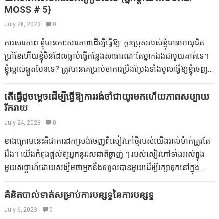
MOSS # 5}
ដែលមកជាមួយគ្នានៅខែនេះ! Kristen ដែលមាន Drev, Bridget,
Quinlan, ក៏ដូចជា Margot ផងដែរ ដោយសារតែភារកិច្ចរបស់ខ្ញុំគឺ
July 28, 2023
0
អាចបត់បែនបានយ៉ាងខ្លាំងក៏ដូចជាខ្ញុំមានប្រភេទបន្តិចខ្ញុំពឹងផ្អែកលើភាព
ការសារភាព ខ្ញុំមានការសារភាពដើម្បីធ្វើឱ្យ: កូនប្រុសរបស់ខ្ញុំមានអាយុជិត
ខ្ជាប់ខ្ជួនរបស់មិត្តល្អរបស់ខ្ញុំក៏ដូចជាអ្នកផ្សាយពាណិជ្ជកម្ម Liz Gumbinner
ប្រាំខែហើយខ្ញុំមិនដែលធ្លាប់ធ្វើកន្លែងសាធារណៈតែម្នាក់ឯងជាមួយគាត់ទេ។
ដើម្បីបង្ខំឱ្យខ្ញុំចូលទៅក្នុងការឈប់សម្រាកមានផ្ទៃពោះ។ ហេតុផលរបស់ខ្ញុំជា
ខ្ញុំស្គាល់ឆ្កួតមែនទេ? ត្រូវបានគេប្រាប់ថាការប្រឹងប្រែងទាំងមូលធ្វើឱ្យខ្ញុំចេញពី
ពិសេសជាមួយនឹងកូនទី 2 របស់ខ្ញុំគឺខ្ញុំមិនមានការឈប់សម្រាកទេចាប់តាំងពី
ព្រោះរឿងនេះគឺនេះមិនមែនគ្រាន់តែខ្ញុំទេហើយខ្ញុំនិងចេរូប៊ីដែលគួរឱ្យ
ខ្ញុំមានក្មេងម្នាក់បន្ថែមទៀត (ឬពីរ) ដើម្បីដេញតាមនោះការងារសម្រាប់ខ្ញុំគឺជា
ស្រឡាញ់របស់ខ្ញុំដែលផ្សងព្រេងពិភពលោកជាមួយគ្នា។ មានកៅអីរថយន្ត
តើធ្វើដូចម្តេចដើម្បីធ្វើឱ្យការរង់ចាំជាយូរមកហើយភាពសប្បាយ
ការរំខានក៏ដូចជាក វិធីសាស្រ្តក្នុងការឆ្លងកាត់ម៉ោងបំបៅកូនដោយទឹកដោះ
រីករាយ
រទេះរុញកាបូបកន្ទបកាបូបកាបូបរបស់ខ្ញុំអូនិងការពិតដ៏សាមញ្ញដែលខ្ញុំនៅលើ
ម្តាយដែលធុញទ្រាន់ជាពិសេសនៅពេលយប់។ សម្រាប់ហ្គីតាផ្សំផ្សេងទៀត
ពិភពលោកដូច្នេះប្រសិនបើកូនរបស់ខ្ញុំធ្វើអ្វីទាំងអស់ប៉ុន្តែញញឹមខ្ញុំនឹងប្រណាំង
July 24, 2023
0
របស់ខ្ញុំខ្ញុំបានធ្វើឱ្យល្អបំផុតរបស់ខ្ញុំដើម្បីធ្វើឱ្យការងាររបស់ខ្ញុំជាមុនក៏ដូចជា
ហើយខ្ញុំនឹងប្រណាំង មានបំណងចង់ទទួលបានការចាប់អារម្មណ៍ពីហាង។ អូ!
ខាងក្រោមនេះគឺជាការដកស្រង់ចេញពីសៀវភៅថ្មីរបស់យើងរាល់ម៉ាក់ត្រូវតែ
បន្ទាប់មកផ្តល់ឱ្យពួកគេនូវគំនិតនៅពេលដែលជឿថាខ្ញុំបានត្រៀមខ្លួនត្រឡប់
នោះគ្រាន់តែជាខ្ញុំដែរឬទេ? មិនអីទេត្រជាក់។ ប៉ុន្តែនេះជារឿង: ខ្ញុំជាអ្នកគាំទ្រ
ដឹង។ យើងកំពុងផ្តល់ឱ្យអ្នកនូវរសជាតិឆ្ងាញ់ ៗ របស់សៀវភៅទាំងអស់ក្នុង
មកវិញ។ ភាពស្រស់ស្អាតនៃការធ្វើការជាមួយ (និងសម្រាប់) ម្តាយគឺថាពួកគេ
ពិភពលោក (ភាគច្រើន) ។ ខ្ញុំចូលចិត្តធ្វើអ្វីខ្ញុំរស់នៅក្នុងទីក្រុងដែលមាន
មួយសប្តាហ៍ដោយសង្ឃឹមថាអ្នកនឹងទទួលបានមួយដើម្បីរក្សាទុកនៅក្នុង
ពិតជាយល់ច្បាស់អំពីការជាសះស្បើយក្រោយគណបក្ស។ ប្រសិនបើមានតែ
លក្ខណៈគ្រួសារហើយខ្ញុំក៏ដឹងដែរថាត្រូវរក្សាផ្ទះទៅ។ ខ្ញុំមិនត្រឹមតែអាចទុកឱ្យ
កាបូបរបស់អ្នកសម្រាប់តែស្ថានភាពបែបនេះ។ និងមួយសម្រាប់ឡាន។ កាន់តែ
និយោជកទាំងអស់ (និងមិត្តរួមការងារ) គឺដូចនោះ។…
ទារកដែលបានបើកមើលបូជាបក់របស់គាត់ Bob Bob Bob អ្នកសាងសង់
ខ្លាំងឡើងយើងទាំងអស់គ្នាមានទូរស័ព្ទវៃឆ្លាតដែលផ្ទុកជាមួយកម្មវិធីវីដេអូនិង
គំនិតបាល់ទាត់សម្រាប់ការបន្សុទ្ធនៃការបន្សុទ្ធ
និងសន្តិភាពចេញមកយកសាច់មាន់ … ដូច្នេះខ្ញុំត្រូវតែពាក់ស្បែកជើងកាំក្មេង
រូបថតគ្រួសារដើម្បីធ្វើឱ្យឃីដដូរបស់យើងរីករាយ។ ប៉ុន្តែតើវាហាក់ដូចជាមិន
July 6, 2023
0
ស្រីធំរបស់ខ្ញុំហើយក្លាហានលើពិភពលោក។ តើអ្វីដែលអាក្រក់បំផុតដែលអាច