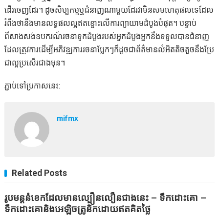
ដើរចេញដែរ។ ដូចសិប្បកម្មឬជំនាញណាមួយដែរវាមិនសមហេតុផលទេដែល
រំពឹងថានឹងមានលទ្ធផលល្អឥតខ្ចោះលើការព្យាយាមដំបូងបំផុត។ បន្ទាប់
ពីសាងសង់ឧបករណ៍រចនាទូកដំបូងរបស់អ្នកដំបូងអ្នកនឹងទទួលបានជំនាញ
ដែលត្រូវការដើម្បីអភិវឌ្ឍការរចនាប្លែកៗក៏ដូចជាព័ត៌មានលំអិតតិចតួចនឹងប្រែ
ជាល្អប្រសើរជាងមុន។
ភ្ជាប់ទៅប្រកាសនេះ:
mifmx
Related Posts
រូបមន្តនំខេកដែលមានល្បឿនលឿនជាងនេះ – ទឹកដោះគោ –
ទឹកដោះគោនិងអេឡិចត្រូនិកដោយឥតគិតថ្លៃ