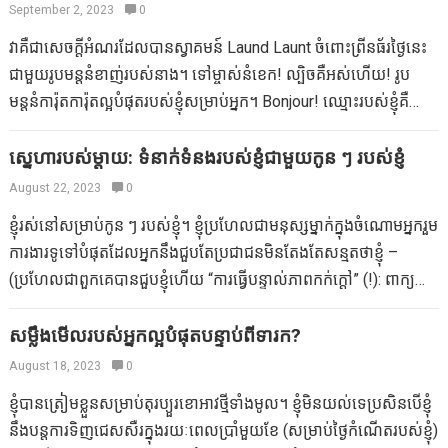
September 2, 2023
0
វាគឺជាសេចក្តីអំណរដែលបានស្វាគមន៍ Laund Launt ចំពោះព្រីនធ័រថ្ងៃនេះ
ជាមួយរូបមន្តនំខាញ់របស់នាង។ ទៅម្ចាស់នំខេក! ល្បិចគឺអស់ហើយ! រូប
មន្តនំការ៉ុតការ៉ុតល្អបំផុតរបស់ខ្ញុំសម្រាប់អ្នក។ Bonjour! ឈ្មោះរបស់ខ្ញុំគឺ
LAUR ។ ខ្ញុំជាអ្នកបោកប្រាស់សូកូឡាអ្នកចាត់ការអ្នកជំនួយការ – វេនអ្នក
ជំនួយការ – វេបសាយ – វេន – វេន … .patissier អ្នកបង្កើតអ្នកបង្កើតទេព
ស្នេហារបស់ម្តាយ: ទំនាក់ទំនងរបស់ខ្ញុំជាមួយកូន ៗ របស់ខ្ញុំ
អប្សរ pudding នៃទេពអប្សរ។ ជឿលើរូបសណ្ឋានទឡ្ហីងពួរដែលជាទីលំនៅថ្មី
August 22, 2023
0
ដ៏អស្ចារ្យដែលអ្នកអាចធ្វើឱ្យការចង់បាននំរបស់អ្នកក្លាយជាការពិត។ វីកគីបាន
ខ្ញុំរស់នៅសម្រាប់កូន ៗ របស់ខ្ញុំ។ ខ្ញុំប្រហែលជាមនុស្សម្នាក់ក្នុងចំណោមអ្នករួម
ផ្តល់ឱ្យខ្ញុំនូវតំបន់មួយនៅលើប្លក់របស់នាងនៅថ្ងៃនេះ។ នេះជាឱកាសមួយ!
ការងារទូទៅបំផុតដែលអ្នកនឹងជួបតែប្រជាជនមិនតែងតែសន្មតថាខ្ញុំ –
ដូច្នេះខ្ញុំគិតថាខ្ញុំត្រូវតែចែករំលែកអ្វីដែលពិតជាពិសេសជាមួយអ្នក។ មែន
(ប្រហែលជាពួកគេបានជួបខ្ញុំហើយ “ការធ្វើបន្ទាល់ភាពកក់ក្តៅ” (!): ពាក្យ
ហើយវាមិនមានប្រភេទពិសេសជាងនេះទេ។…
ដែលបានផ្តល់ឱ្យ ខ្ញុំនៅក្នុងការចុះហត្ថលេខាសៀវភៅថ្មីមួយ) – ដូចជាការ
សន្មតថាសេចក្តីប្រាថ្នាគួរតែមកដោយចំណាយនៃរាល់សភាវគតិរបស់ម្តាយ។
សម្លឹងមើលរបស់អ្នកល្អបំផុតបន្ទាប់ពីទារក?
វាមិនដូច្នោះទេ។ ខ្ញុំមានមហិច្ឆិតាជាងមុនដែលខ្ញុំជាកូនច្បងព្រោះកូន ៗ ខ្ញុំ
August 18, 2023
0
ឥឡូវជាកម្លាំងជំរុញនិងជាកម្លាំងជំរុញរបស់ខ្ញុំ។ វាក៏ក្លាយជារបស់ពួកគេដែរខ្ញុំ
ខ្ញុំបានត្រៀមខ្លួនសម្រាប់តុរប្យួរខោអាវថ្មីទាំងមូល។ ខ្ញុំមិនយល់ទេប្រសិនបើខ្ញុំ
ធ្វើការឆ្លាតជាងមុនមិនពិបាកទេដូច្នេះយើងទទួលបានពេលវេលាច្រើនតាម
នឹងបន្តការទិញជេសសឺរក្នុងរយៈពេលប្រាំមួយខែ (សម្រាប់ថ្ងៃកំណើតរបស់ខ្ញុំ)
ដែលអាចធ្វើទៅបានជាមួយគ្នា។ ពួកគេរក្សាខ្ញុំក្នុងការត្រួតពិនិត្យ។ នៅលើការ