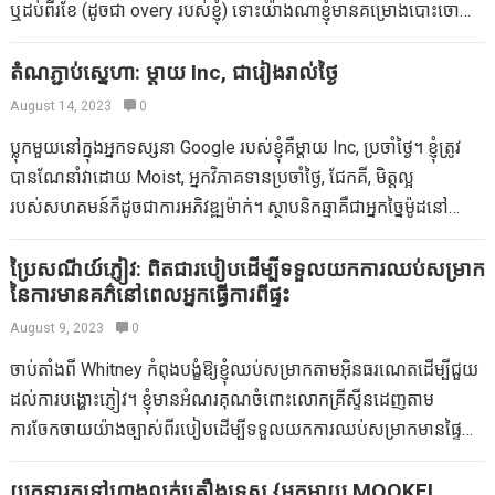
ឬដប់ពីរខែ (ដូចជា overy របស់ខ្ញុំ) ទោះយ៉ាងណាខ្ញុំមានគម្រោងបោះចោល
ឆ្លុះបញ្ចាំងខ្ញុំតែងតែជាមាតា។ ខ្ញុំជាក្មេងដែលចូលចិត្តមើលថែរក្សាកូនដទៃ
ដូចមេអំបៅដូចមេអំបៅដូចមេអំបៅដែរ នៅពេលទារកទម្ងន់បានបាត់។
ទៀតមិនថាវាជាបងប្អូនបង្កើតរបស់បងប្អូនជីដូនមួយស្រីពោះឬកូន ៗ នៅ
មិនសមហេតុផល? ប្រហែល។ ខ្ញុំបានអង្គុយជាមួយលីហ្សាពីគេហទំព័រ
តំណភ្ជាប់ស្នេហា: ម្តាយ Inc, ជារៀងរាល់ថ្ងៃ
Craiche នៅឯថ្នាក់ហាត់ប្រាណម្តាយរបស់ខ្ញុំបានចូលរួមថ្ងៃសៅរ៍ជាច្រើន។ ខ្ញុំ
www.blahggy.com ដើម្បីនិយាយអំពីម៉ូដក៏ដូចជាការកែប្រែរាងកាយ
August 14, 2023
0
តែងតែធ្វើឱ្យមានទំនាស់ឆ្ពោះទៅរកកុមារហើយពួកគេមករកខ្ញុំ។ ខ្ញុំសរសេរ
បន្ទាប់ពីទារកសម្រាប់ Mommversation ម្តាយថ្មីនេះ។ បាទ / ចាសខ្ញុំកំពុង
អំពីវាឱ្យបានល្អបន្ថែមទៀតនៅក្នុងសៀវភៅរបស់ខ្ញុំ mumboss ប៉ុន្តែខ្ញុំមិន
ប្លុកមួយនៅក្នុងអ្នកទស្សនា Google របស់ខ្ញុំគឺម្តាយ Inc, ប្រចាំថ្ងៃ។ ខ្ញុំត្រូវ
ប្រើខ្សែក្រវ៉ាត់មួយ។ ចុះ​អ្នក​វិញ? តើសម្លៀកបំពាក់ដែលអ្នកចង់បាននៅ
ដែលបានជួបក្មេងដែលមិនចូលចិត្តខ្ញុំ (ហិកតា) ។…
បានណែនាំវាដោយ Moist, អ្នកវិភាគទានប្រចាំថ្ងៃ, ជែកគី, មិត្តល្អ
ពេលណាដែលអ្នកចង់មើលទៅអស្ចារ្យ? តើពួកគេខុសគ្នាជាងទារកមុនដែរឬ
របស់សហគមន៍ក៏ដូចជាការអភិវឌ្ឍម៉ាក់។ ស្ថាបនិកឆ្មាគឺជាអ្នកច្នៃម៉ូដនៅ
ទេ?
សាន់ហ្វ្រាន់ស៊ីស្កូ។ She introduced the blog as a location for her
as well as fellow developing mothers to catch a few…
ប្រៃសណីយ៍ភ្ញៀវ: ពិតជារបៀបដើម្បីទទួលយកការឈប់សម្រាក
នៃការមានគភ៌នៅពេលអ្នកធ្វើការពីផ្ទះ
August 9, 2023
0
ចាប់តាំងពី Whitney កំពុងបង្ខំឱ្យខ្ញុំឈប់សម្រាកតាមអ៊ិនធរណេតដើម្បីជួយ
ដល់ការបង្ហោះភ្ញៀវ។ ខ្ញុំមានអំណរគុណចំពោះលោកគ្រីស្ទីនដេញតាម
ការចែកចាយយ៉ាងច្បាស់ពីរបៀបដើម្បីទទួលយកការឈប់សម្រាកមានផ្ទៃ
ពោះពីការសរសេរប្លក់ដូច្នេះខ្ញុំអាចចែករំលែកវាជាមួយអ្នកក៏ដូចជារកឃើញពី
គំរូរបស់នាង។ ខ្ញុំសង្ឃឹមថាអ្នកនឹងរីករាយជាមួយនឹងសំលេងដ៏ល្អជាច្រើន
យកទារកទៅហាងលក់គ្រឿងទេស {អ្នកម្តាយ MOOKEI