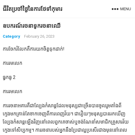
ជីវិតប្រចាំថ្ងៃនៃការថែទាំកុមារ
MENU
ឧបករណ៍រចនាទូករចនាឈើ
Category
February 26, 2023
ការចែករំលែកគឺការយកចិត្តទុកដាក់!
ការរមលេក
ធ្វកធូ 2
ការរមលេក
ការរចនាអគារគឺជាល្បែងកំសាន្តដែលមនុស្សជាច្រើនបានចូលរួមតាំងពី
ក្មេងមកគ្រាន់តែចាកចេញពីការពេញវ័យ។ ជារឿយៗមនុស្សបានរកឃើញ
ល្បែងកំសាន្តឡើងវិញនៅពេលពួកគេចាស់ឬចង់ណែនាំសមាជិកគ្រួសារវ័យ
ក្មេងទៅសិប្បកម្ម។ ការរចនារបស់អ្នកនឹងប្រែជាល្អប្រសើរជាងមុននៅពេល