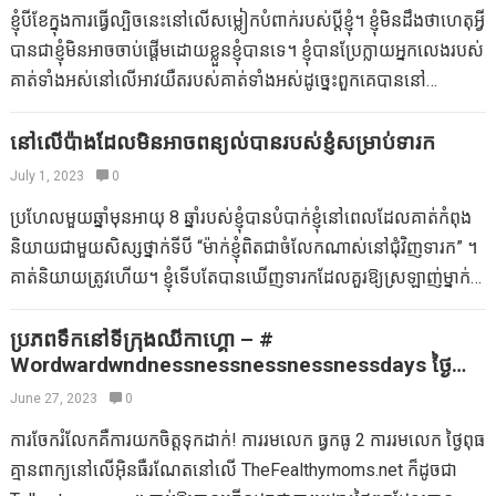
យូរប៉ុន្មានហាក់ដូចជាការរង់ចាំយូរបំផុតមិននឹកស្មានដល់នៅពេលដែលអ្នក
កើតឡើង? គាត់អាចយំបានទេ? ខ្ញុំតែងតែចាកចេញជានិច្ច។ គាត់អាចដើរ
ខ្ញុំបីខែក្នុងការធ្វើល្បិចនេះនៅលើសម្លៀកបំពាក់របស់ប្តីខ្ញុំ។ ខ្ញុំមិនដឹងថាហេតុអ្វី
មិនបានត្រៀមទុកជាមុន? មិនថាអ្នកកំពុងឈរនៅជួរវែងឬរង់ចាំភាពអស់
បាន? ខ្ញុំតែងតែអាចផ្លាស់ប្តូរគាត់នៅហាងឬនៅផ្ទះក្នុងរយៈពេលពីរបីនាទី។
បានជាខ្ញុំមិនអាចចាប់ផ្តើមដោយខ្លួនខ្ញុំបានទេ។ ខ្ញុំបានប្រែក្លាយអ្នកលេងរបស់
កល្បនៅភោជនីយដ្ឋានទេនេះគឺជាល្បិចម៉ាក់មួយចំនួនដែលអាចហុចពេល
គាត់អាចមានភាពអស្ចារ្យទាំងស្រុងហើយទាក់ទាញខ្ញុំឱ្យនាំគាត់ចេញ
គាត់ទាំងអស់នៅលើអាវយឺតរបស់គាត់ទាំងអស់ដូច្នេះពួកគេបាននៅ
វេលាដែលថ្មទូរស័ព្ទបានស្លាប់: កូនឆ្កែម្រាមដៃ។ ប្រើប៊ិចដើម្បីគូរមុខខ្លះនៅលើ
ទៅទិញឥវ៉ាន់ដូច្នេះចំណាយសំណាងរបស់យើងក្នុងគោលដៅ? នោះហើយជា
ជាមួយនឹងបន្ទះទំពក់ដែលកំពុងប្រឈមមុខចំពោះយើងជាជាងវិធីផ្សេង
ចុងម្រាមដៃរបស់អ្នកហើយបង្កើតកម្មវិធីអាយ៉ងម្រាមដៃរបស់ Impromptu ។
បញ្ហាពិត។ រឿងមួយទៀតគឺនេះ:…
ទៀត។ យូរ ៗ ទៅនៅពេលដែលគាត់ស្លៀកអាវគាត់បានជំនួសមួកការពារផ្លូវ
នៅលើប៉ាងដែលមិនអាចពន្យល់បានរបស់ខ្ញុំសម្រាប់ទារក
Racetrack ។ រក្សាប៊ិចរបស់អ្នកចេញដើម្បីគូរផ្លូវផ្លូវឬទីក្រុងនៅលើក្រដាស
“ខាងស្តាំ” ។ នេះកំពុងផ្តល់ឱ្យយើងនូវទស្សនៈដ៏ល្អបំផុតចំពោះអ្វីដែលគាត់
July 1, 2023
0
មួយសន្លឹក។ ប្រើកាក់ពីកាបូបរបស់អ្នកនៅពេលឡានឬតួអង្គក្នុងដំណើរផ្សង
បានស្លៀក។ អូយាយ! ឥឡូវខ្ញុំចាំពីមូលហេតុដែលខ្ញុំមិនបានធ្វើវា … វាត្រូវបាន
ព្រេងរបស់អ្នក។ ខ្ញុំឈ្លបយកការណ៍។ ។ ។ សូម្បីតែក្មេងតូចៗក៏អាចចាប់បាន
ប្រហែលមួយឆ្នាំមុនអាយុ 8 ឆ្នាំរបស់ខ្ញុំបានបំបាក់ខ្ញុំនៅពេលដែលគាត់កំពុង
គេហៅថាអាវក្រោយគណបក្ស – មិនបាន – មិនត្រូវបានគ្របដណ្តប់
ក្នុងហ្គេមដែលមានការស្មានជាមូលដ្ឋាននេះដែរ។ ស្វែងរកវត្ថុមួយហើយ
និយាយជាមួយសិស្សថ្នាក់ទីបី “ម៉ាក់ខ្ញុំពិតជាចំលែកណាស់នៅជុំវិញទារក” ។
ពេញលេញ – My-Minriff-in-ITIS ។ [សូមអរគុណសម្រាប់គំនិត, 43, រូប
ផ្គត់ផ្គង់ព័ត៌មានជំនួយ: “ខ្ញុំឈ្លបយកការណ៍ដោយភ្នែកតូចរបស់ខ្ញុំអ្វីមួយ
គាត់និយាយត្រូវហើយ។ ខ្ញុំទើបតែបានឃើញទារកដែលគួរឱ្យស្រឡាញ់ម្នាក់
ភាព!]
ដែលខៀវ” ហើយអ្នករាល់គ្នាទាយ។ អ្នកចាស់ទុំនេះប៉ុន្តែល្អបំផុតសម្រាប់បន្ទប់
ហើយទទួលបានការផ្សងព្រេងទាំងអស់នៅក្នុងខួរក្បាល។ ដោយមិនស្ម័គ្រចិត្ត
រង់ចាំនិងការកកស្ទះចរាចរណ៍។ ស្លាបព្រានៅលើច្រមុះ។ ត្រូវការការ
ខ្ញុំបាននិយាយអ្វីមួយដូចជាអូហូហូ! ” ហើយបានកាន់អូវែរ។ ឥឡូវកូនដែល
ប្រភពទឹកនៅទីក្រុងឈីកាហ្គោ – #
រំខានឆើតឆាយសម្រាប់ការរង់ចាំយូរនៅភោជនីយដ្ឋាន? រកមើលកន្លែងផ្សេង
Wordwardwndnessnessnessnessnessdays ថ្ងៃ
មានអាយុតិចបំផុតរបស់ខ្ញុំមានអាយុ 3 ឆ្នាំខ្ញុំឈឺរិលសម្រាប់ទារក។ នៅពេល
អង្គារ
ទៀត។ ជូតមេដៃរបស់អ្នកនៅខាងក្នុងនៃស្លាបព្រាដែកដកដង្ហើមខ្លាំងលើវា
ដែលខ្ញុំបន្តធ្វើឱ្យអាហារនិងហាងរបស់គាត់សម្រាប់សម្លៀកបំពាក់របស់គាត់ខ្ញុំ
June 27, 2023
0
(ដូចជាអ្នកកំពុងនិយាយថា “ហា!)…
មិនអាចជួយបានទេប៉ុន្តែកត់សម្គាល់ថាគាត់មិនតូចទៀតទេ។ កូនខ្ញុំមិនមាន
ការចែករំលែកគឺការយកចិត្តទុកដាក់! ការរមលេក ធ្វកធូ 2 ការរមលេក ថ្ងៃពុធ
កូនទេ។ គាត់អាចរកឃើញការសម្តែងរបស់គាត់ផ្ទាល់នៅលើហុល + សម្រាប់
គ្មានពាក្យនៅលើអ៊ិនធឺរណែតនៅលើ TheFealthymoms.net ក៏ដូចជា
ជាប្រយោជន៍របស់ព្រះ។ Parschool របស់ Sawyer កំពុងក្លាយជាបងប្អូន