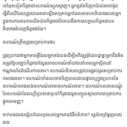
ទៅមុខទៀតក៏ដូចជាឧបករណ៍ស្មុគស្មាញ។ អ្នកគួរតែទិញកប៉ាល់រចនាម៉ូដ
ធ្វើពីឈើដែលត្រូវបានរចនាឡើងសម្រាប់អ្នកដែលមានបទពិសោធរបស់អ្នក
ក្នុងការការពារភាពយឺតយ៉ាវក៏ដូចជារីករាយនឹងការសប្បាយក៏ដូចជាបទ
ពិសោធន៍ពេញចិត្តផងដែរ។
ឧបករណ៍ត្រឹមត្រូវសម្រាប់ការងារ
ត្រូវប្រាកដថាអ្នកមានអ្វីដែលអ្នកចង់បានដើម្បីអភិវឌ្ឍម៉ូដែលដូច្នេះអ្នកនឹងមិន
តម្រូវឱ្យបញ្ឈប់ក៏ដូចជាស្វែងរកឧបករណ៍ចាំបាច់នៅពេលអ្នកស្ថិតនៅ
កណ្តាលនៃដំណើរការអគារ។ ឧបករណ៍ពិសេសត្រូវបានផ្តល់ជូនសម្រាប់ការ
កសាងរចនា។ ឧបករណ៍ទាំងនេះអាចទិញបានដោយផ្ទាល់ឬក្នុងប្រភេទនៃ
ឧបករណ៍សាងសង់ឧបករណ៍រចនាឧបករណ៍រចនា។ ឧបករណ៍នេះមានបណ្តុំ
នៃឧបករណ៍ដែលប្រើប្រាស់ជាទូទៅក៏ដូចជារួមបញ្ចូលស្ថានភាពសម្រាប់ការ
ផ្ទុកសាមញ្ញ។
ទាក់ទងជនសង្ស័យដែលកូនរបស់អ្នកមានជំងឺបរិភោគ? សួរពែទ្យធ្មែញរបស់
នាង