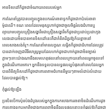
អានទិសដៅក៏ដូចជាចំណាយពេលរបស់អ្នក
ការណែនាំត្រូវបានបញ្ចូលក្នុងឧបករណ៍រចនាទូកក៏ដូចជាកប៉ាល់រចនា
ម៉ូដឈើ។ ខណៈពេលដែលមនុស្សហាក់ដូចជាចូលចិត្តរំលងជំហានឬ
ព្យាយាមបញ្ចូលគ្រឿងសង្ហារឹមជាគ្រឿងសង្ហារឹមក៏ដូចជាប្រដាប់ប្រដាក្មេង
លេងដោយមិនបានអានទិសដៅនេះគឺជាគំនិតដ៏គួរឱ្យភ័យខ្លាចនៅ
ពេលសាងសង់គំរូ។ ការណែនាំមានលក្ខណៈលម្អិតក៏ដូចជាជំហានដែលត្រូវ
បានដាក់ចេញជាវិធីសាស្ត្រមួយដែលហាក់ដូចជាហាក់ដូចជាមិនច្បាស់
ភ្លាមៗទោះយ៉ាងណានឹងសមហេតុផលនៅពេលក្រោយនៅពេលអ្នកចូលទៅ
ក្នុងដំណើរការអគារ។ អ្នកនឹងទទួលបានលទ្ធផលល្អបំផុតនៅពេលដែលអ្នក
បានពិនិត្យទិសដៅក៏ដូចជាគោរពតាមជំហាននីមួយៗតាមលំដាប់លំដោយ
ដែលបានផ្តល់ឱ្យ។
កុំផ្តល់ឱ្យឡើង
ប្រសិនបើការប៉ុនប៉ងដំបូងរបស់អ្នកក្នុងការកសាងការរចនាមិនដំណើរការដូច
ការគ្រោងទុកឬអ្នកតិចជាងការពេញចិត្តនឹងលទ្ធផលនោះទេកុំផ្តល់ឱ្យក៏ដូចជា