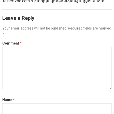
Talbertzoo.com ។ ភ្ជាប់ឱ្យបានច្រើនដូចជាការបង្ហោះថ្ងៃពុធដែលគ្មាន
បង្កើតដ៏ធំមួយ។ ម៉ាម៉ានិងប៉ាសនិយាយអ្វីអំពីរឿងរបស់ពួកគេខាកគីដែលទើប
ពាក្យរបស់អ្នក។ នៅទិវាពលកម្មរបស់ខ្ញុំ Hubby របស់ខ្ញុំបានជ្រើសរើសយក
នឹងកើតរបស់ពួកគេហើយខ្ញុំប្រៀបធៀបសេចក្តីថ្លែងរបស់ពួកគេទៅកាន់កុមារ
គ្រួសារចេញទៅមាត់សមុទ្រនៅកណ្តាលទីក្រុងឈីកាហ្គោ។ យើងបានដើរតាម
Leave a Reply
និយាយដោយការនិយាយដោយប្រយ័ត្នប្រយែងដោយការឡើងភ្នំនៅពីមុខ
ផ្លូវនៅមាត់ទន្លេក៏ដូចជាឈប់ថតរូបនៃប្រភពទឹកអនុស្សាវរីយ៍
យើង។ ឬពួកគេនិយាយអំពីការមានផ្ទៃពោះវឌ្ឍនភាពរបស់ពួកគេហើយខ្ញុំចាំ
របស់ប៊្លុងឃីងហាំម។ ប្រភពទឹករំអនុស្សាវរីយ៍អនុស្សាវរីយ៍ Clarence
Your email address will not be published.
Required fields are marked
បាននៅត្រីមាសទី 1 ដំបូងរបស់ខ្ញុំ។ នៅពេលខ្ញុំព្យាយាមធ្វើឱ្យការសន្ទនាសម
*
Bugingham មួយនៃប្រភពទឹកធំបំផុតនៅលើពិភពលោកក៏ដូចជាបានគិតអំពី
ស្របខ្ញុំសូមដឹងថាការធ្វើឱ្យការធ្វើឱ្យការធ្វើឱ្យសកម្មរបស់មនុស្សដំបូងរបស់
ប្រភពទឹកជោមជ្រោមជ្រៅមួយដ៏ល្អបំផុតនៅអាមេរិក។ បានបរិច្ចាគ
Comment
*
ខ្ញុំគឺស្រស់ស្អាតណាស់។ ខ្ញុំក្រឡេកមើលជុំវិញមិត្តភក្ដិខ្ញុំមានកូនច្រើនហើយខ្ញុំ
ដោយខេតអេសប៊ិនហាំងហាមនៅកិត្តិយសនៃការក្លូនបងប្អូនរបស់នាងប្រភព
មានអារម្មណ៍ថាខ្ញុំកំពុងបាត់បង់អ្វីមួយ។ Twinge ។…
ទឹកប៊ិងហ្កាមគឺជាកន្លែងសម្គាល់ទីក្រុងឈីកាហ្គោពីព្រោះចុងឆ្នាំ 1920′.s តើ
គ្រួសាររបស់អ្នកបានធ្វើអ្វីខ្លះក្នុងការធ្វើលំហាត់ប្រាណនៅថ្ងៃចុងសប្តាហ៍?
ទស្សនាប្លក់ដ៏អស្ចារ្យទាំងនេះដែលម្តាយដែលមានសុខភាពល្អប្លាស្ទិចបាន
ភ្ជាប់មកលើរាល់សប្តាហ៍។ ច្បាប់នៃ #Bloghop នេះ ទុកឱ្យខ្ញុំនូវយោបល់
ដូច្នេះខ្ញុំអាចចូលទៅកាន់ប្លក់របស់អ្នក។ ចូលទៅកាន់ Talbertzoo.com
ចេញពីតំណរបស់អ្នក។…
Name
*