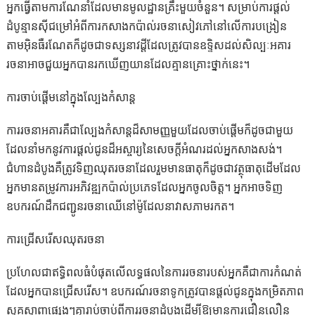
អ្នកធ្វើតាមការណែនាំដែលមានមូលដ្ឋានគ្រឹះមួយចំនួន។ សម្រាប់ការផ្តល់
ដំបូន្មានស៊ីជម្រៅអំពីការកសាងកប៉ាល់រចនាសៀវភៅនៅលើការបង្រៀន
តាមអ៊ិនធឺរណែតក៏ដូចជាទស្សនាវដ្តីដែលត្រូវបានឧទ្ទិសដល់សិល្បៈអគារ
រចនាអាចជួយអ្នកបានរកឃើញយានដែលគ្មានគ្រោះថ្នាក់នេះ។
ការចាប់ផ្តើមនៅក្នុងល្បែងកំសាន្ត
ការរចនាអគារគឺជាល្បែងកំសាន្តដ៏សាមញ្ញមួយដែលចាប់ផ្តើមក៏ដូចជាមួយ
ដែលនាំមកនូវការផ្តល់ជូនដ៏អស្ចារ្យនៃសេចក្តីអំណរដល់អ្នកសាងសង់។
ជំហានដំបូងគឺត្រូវទិញឈុតរចនាដែលរួមមានធាតុក៏ដូចជាវត្ថុធាតុដើមដែល
អ្នកមានតម្រូវការអភិវឌ្ឍកប៉ាល់ប្រភេទដែលអ្នកចូលចិត្ត។ អ្នកអាចទិញ
ឧបករណ៍ដឹកជញ្ជូនរចនាឈើនៅម៉ូដែលនាវាសភាមរកត។
ការជ្រើសរើសឈុតរចនា
ប្រហែលជាឥទ្ធិពលធំបំផុតលើលទ្ធផលនៃការរចនារបស់អ្នកគឺជាការកំណត់
ដែលអ្នកបានជ្រើសរើស។ ឧបករណ៍រចនាទូកត្រូវបានផ្តល់ជូនក្នុងកម្រិតភាព
ស្មុគស្មាញផ្សេងៗគ្នារាប់ចាប់ពីការរចនាដំបូងដើម្បីឱ្យមានការជឿនលឿន