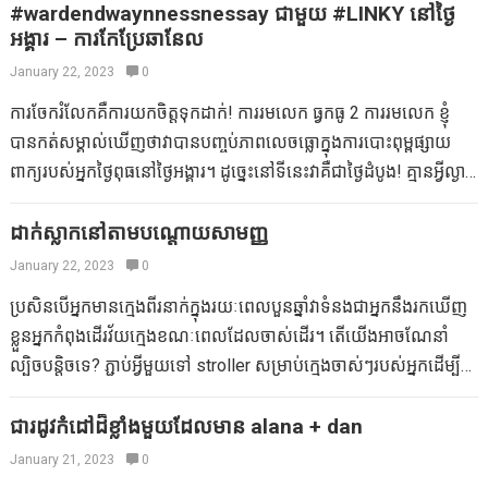
#wardendwaynnessnessay ជាមួយ #LINKY នៅថ្ងៃ
អង្គារ – ការកែប្រែឆានែល
January 22, 2023
0
ការចែករំលែកគឺការយកចិត្តទុកដាក់! ការរមលេក ធ្វកធូ 2 ការរមលេក ខ្ញុំ
បានកត់សម្គាល់ឃើញថាវាបានបញ្ចប់ភាពលេចធ្លោក្នុងការបោះពុម្ពផ្សាយ
ពាក្យរបស់អ្នកថ្ងៃពុធនៅថ្ងៃអង្គារ។ ដូច្នេះនៅទីនេះវាគឺជាថ្ងៃដំបូង! គ្មានអ្វីល្ងាច
ថ្ងៃពុធនៅថ្ងៃអង្គារនេះជាមួយនឹងការផ្សារភ្ជាប់គឺនៅលើអ៊ីនធឺណិតនៅលើ
TheThealtymsoms.net ក៏ដូចជា Talbertzoo.com ។ ប្រសិនបើអ្នក
ដាក់ស្លាកនៅតាមបណ្តោយសាមញ្ញ
ផ្សព្វផ្សាយថ្ងៃពុធដែលគ្មានពាក្យរបស់អ្នកថ្ងៃពុធនៅថ្ងៃអង្គារលោតទៅមុខភ្ជាប់
January 22, 2023
0
គ្នាក៏ដូចជាទុកឱ្យខ្ញុំមានយោបល់ដូច្នេះខ្ញុំអាចទៅរកអ្នកបាន! តំណភ្ជាប់
ប្រសិនបើអ្នកមានក្មេងពីរនាក់ក្នុងរយៈពេលបួនឆ្នាំវាទំនងជាអ្នកនឹងរកឃើញ
អ៊ីនធឺណេត អំពីស្ថាបនិករបស់យើង Cascia Talbert គឺជាអ្នកសរសេរប្លក់ដ៏
ខ្លួនអ្នកកំពុងដើរវ័យក្មេងខណៈពេលដែលចាស់ដើរ។ តើយើងអាចណែនាំ
មមាញឹកហើយម៉ាក់ 5 នាក់រស់នៅក្នុង Spokane, WA ។ ជាមួយ B.A. ក្នុង
ល្បិចបន្តិចទេ? ភ្ជាប់អ្វីមួយទៅ stroller សម្រាប់ក្មេងចាស់ៗរបស់អ្នកដើម្បី
ប្រវត្តិសាស្ត្រក៏ដូចជាច្បាប់ក៏ដូចជាច្បាប់ក៏ដូចជាការធ្វើឱ្យមានសុខភាពល្អនាង
ធានាថានាងមានអារម្មណ៍ថានាងបានរួមបញ្ចូលក៏ដូចជាដើម្បីធានាថាអ្នក
បានចាប់ផ្តើមទស្សនាវដ្តីម៉ាក់ដែលមានសុខភាពល្អនៅឆ្នាំ 2007 ។ បច្ចុប្បន្ន
យល់ច្បាស់ពីកន្លែងដែលនាងមានជើងរបស់នាង។ ធ្វើឱ្យបងប្អូន / បងស្រីដ៏ធំ
ជារដូវកំដៅដ៏ខ្លាំងមួយដែលមាន alana + dan
នេះ។ លោកស្រី…
មួយដោះស្រាយជាមួយអ្វីដែលអ្នកបានចូលក្នុងផ្ទះរួចហើយ។ នេះគឺជាគំនិត
January 21, 2023
0
DIY បី: កាត់វត្ថុធាតុដើមចំនួន 3 ប្រវែងក៏ដូចជាធ្វើឱ្យវានៅជាមួយគ្នា