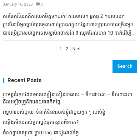
នៅគ្រប់ទីកន្លែងក៏ដូចជាទទួលបានការហាត់ប្រាណដ៏អស្ចារ្យដែលកំពុងដុត
ជើងធ្វើពីក្រណាត់ wickric ដែលនឹងរក្សាដៃក៏ដូចជាជើងស្ងួតផងដែរក៏ដូចជា
January 16, 2023
0
កាឡាក់ស៊ីដែលមានកាឡូរីដែលកំពុងដុតបំផ្លាញកាឡូរី: គ្រាប់ឡុកឡាក់ញើស
ការកាន់កំដៅ។ ទិញមួយគូនៃការទប់ស្កាត់ខ្យល់មួយគូសម្រាប់ថ្ងៃត្រជាក់ជា
ការចែករំលែកគឺការយកចិត្តទុកដាក់! ការរមលេក ធ្វកធូ 2 ការរមលេក
រហ័ស: បច្ចុប្បន្នមាននៅលើ Stickstarter ដែលមានគ្រាប់ឡុកឡាក់ញើស
ពិសេស, ក៏ដូចជាកំពូលទាំងអស់ដែលបិទដោយមួកដែលគ្របដណ្តប់ត្រចៀក
ប្រសិនបើអ្នកធ្លាប់បានចូលហាត់ប្រាណក្នុងកន្លែងហាត់ប្រាណភាគច្រើនអ្នក
រហ័សអ្នកបានទទួលចូលទៅកាន់បន្សំការហាត់ប្រាណពិសេសចំនួន 462 ។
របស់អ្នក។ ត្រូវប្រាកដថាឧបករណ៍ព្រិលគឺមិនជ្រាបទឹក។ នេះជាការពិតជា
បានប្រើប្រាស់បច្ចេកទេសស្ថាប័នចាស់នៃ 3 ឈុតដែលមាន 10 នាក់ដើម្បី
គ្រាន់តែក្រឡុកឡុកឡាក់ក៏ដូចជាអះអាងជាមួយមិត្តល្អដើម្បីក្លាយជាមនុស្ស
ពិសេសសម្រាប់កុមារដែលអ្នកដែលចំណាយពេលជាច្រើនថ្ងៃរបស់ពួកគេក្នុង
ព្យាយាមក៏ដូចជាការអភិវឌ្ឍសាច់ដុំ។ បន្ទាប់មក 90% នៃអ្នកនឹងមិនត្រឡប់
ដំបូងបំផុតចំពោះ 100 នាក់។ វាងាយស្រួលរហ័សក៏ដូចជាចល័តទាំងស្រុង។
ការប៉ះដោយផ្ទាល់ជាមួយវត្ថុសើមសើម។…
Posts
1
2
Next
មកវិញបន្ទាប់ពីមួយខែចាប់តាំងពីអ្នកមិនបានឃើញការកើនឡើងប្រភេទ
រាងកាយ…
navigation
ណាមួយ។ នៃកម្មវិធីមិនមែនទេ! ជឿអំពីអ្វីដែលអ្នកកំពុងធ្វើ។ ដើម្បីឱ្យម៉ាស
សាច់ដុំជម្រុញឱ្យមានទំហំអ្នកត្រូវតែបំបែកវាជាមុនសិន។ អ្នកនឹងមិនសម្រេច
Search
បានទេដែលនឹងមានទំងន់ 3 ដុំដែលអ្នកអាចលើកបាន 10 ដង។ ប្រសិនបើ
Recent Posts
អ្នកពិតជាចង់វិវត្តសាច់ដុំសូមសាកល្បងគ្រូបង្វឹកកាយសម្បទារឹងមាំរបស់
បច្ចេកទេសលោក Chad Waterbury អ្នកតស៊ូមតិក្នុងសៀវភៅរបស់គាត់
រូបមន្តនំខេកដែលមានល្បឿនលឿនជាងនេះ – ទឹកដោះគោ – ទឹកដោះគោ
មានភាពប្រញាប់។ ដំបូងដំបូងខ្ញុំមានការងឿងឆ្ងល់ក្នុងការសាកល្បង
និងអេឡិចត្រូនិកដោយឥតគិតថ្លៃ
បច្ចេកទេសនេះដែលខ្ញុំរៀបនឹងរៀបរាប់, ទោះជាយ៉ាងណាឥឡូវនេះខ្ញុំគឺជា
ស្នេហារបស់ម្តាយ: ទំនាក់ទំនងរបស់ខ្ញុំជាមួយកូន ៗ របស់ខ្ញុំ
អ្នកជឿពិត។ ប្រសិនបើអ្នកចង់ពន្លឿនកំណើនម៉ាសសាច់ដុំរបស់អ្នកសូម
សម្លឹងមើលរបស់អ្នកល្អបំផុតបន្ទាប់ពីទារក?
សាកល្បងវិធីសាស្ត្រនេះ។ ដំបូងដំបូងជ្រើសរើសយកលំហាត់ដែលអ្នកចង់ធ្វើ
តំណភ្ជាប់ស្នេហា: ម្តាយ Inc, ជារៀងរាល់ថ្ងៃ
បន្ទាប់មករកឃើញទំងន់ដែលអ្នកអាចលើកបាន 6…