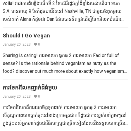
voila! វាជាការដំឡើងលើកទី 2 នៃស៊េរីរដូវក្តៅដ៏ខ្លាំងរបស់យើង។ ទារក
ដោយចងខ្សែចុងម្ខាងក្នុងរង្វិលជុំសម្រាប់កាន់។ ប្រើអក្សរពីរបីនៃចិញ្ចៀនទាំង
S.A. មានអាយុ 9 ខែក៏ដូចជាជីវិតនៅ Nashville, TN ជាមួយឪពុកម្តាយ
នោះដើម្បីភ្ជាប់ប៊្លុកសម្រាប់កាន់។ Macgyver ខ្លួនអ្នកអ្វីមួយដែលមានខ្សែបូក៏
របស់គាត់ Alana ក៏ដូចជា Dan ដែលបាននិពន្ធវាដើម្បីចែករំលែកដំណើរ
ដូចជា carabiner ឬការឡើងភ្នំ “ដ៏ធំ” ផ្សេងទៀត ក្មេងរបស់ខ្ញុំមានរយៈពេល
ផ្សងព្រេងនៅរដូវក្តៅពីររបស់គាត់។ ហែលទឹកនៅអាងហែលទឹក YMCA នៅ
ពីរឆ្នាំក៏ដូចជាការបែកគ្នាប្រាំបីខែ។ វិធីសាស្រ្តមួយដែលអាចធ្វើបានសម្រាប់ខ្ញុំ
ខាងក្រៅអាងហែលទឹក។ មួយនេះហាក់ដូចជាជាក់ស្តែងទោះយ៉ាងណាខ្ញុំជឿ
Should I Go Vegan
ក្នុងការយកពួកគេទាំងពីរនៅជាមួយគ្នានៅសម័យដំបូងគឺពាក់ទារកក្នុងអ្នក
ជាក់ថាម្តាយថ្មីជាច្រើនមិនហ៊ានយកទារករបស់ពួកគេចូលក្នុងអាងហែលទឹក
January 20, 2023
0
ផ្តល់សេវានៅលើសុដន់របស់ខ្ញុំក៏ដូចជារុញច្រានក្មេងអាយុជិត 3 ឆ្នាំរបស់ខ្ញុំ
ទេ។ យើងបានចាប់ផ្តើមយកកូនប្រុសរបស់យើង, ស៊ូ។ , ទៅអាងអ៊ីនៅពេល
នៅក្នុងរទេះសេះ។ ទោះយ៉ាងណាក្នុងករណីខ្លះយើងទើបតែដើរចេញពីឡាន
Sharing is caring! ការរមលេក ធ្វកធូ 2 ការរមលេក Fad or full of
គាត់មានអាយុ 6 ខែ។ យើងចង់ឱ្យគាត់មានអារម្មណ៍ស្រួលក្នុងទឹក។ ឥឡូវ
របស់យើងនិងឡានដឹកទំនិញទៅសួនកុមារប្រហែលពាក់កណ្តាលប្លុកឬតិច
sense? Is the rationale behind veganism as nutty as the
គាត់មានអាយុ 9 ខែក៏ដូចជាចូលចិត្តអាងហែលទឹក…
ជាងនេះក៏ដូចជាទារកមិនមានគោលបំណងថា “លេង” នៅពេលយើងទៅដល់
food? discover out much more about exactly how veganism…
ទីនោះ។ បច្ចេកទេសពេញនិយមរបស់ខ្ញុំនៃការផ្តល់ក្នុងស្ថានភាពនេះគឺដើម្បី
រក្សាទារកក្នុងខួងខនរបស់នាងហើយបន្សំ stroller…
ការចែករំលែកញាក់ដ៏ធំមួយ
January 20, 2023
0
ការចែករំលែកគឺការយកចិត្តទុកដាក់! ការរមលេក ធ្វកធូ 2 ការរមលេក
សីតុណ្ហភាពបានធ្លាក់ចុះនៅខាងក្រោមត្រជាក់ក៏ដូចជាការស្នាក់នៅភ្លាមៗនៅ
ក្នុងផ្ទះរបស់អ្នកហាក់ដូចជាវិធីសាស្រ្តជាច្រើនទៀតដែលនឹងទទួលបានច្រើន