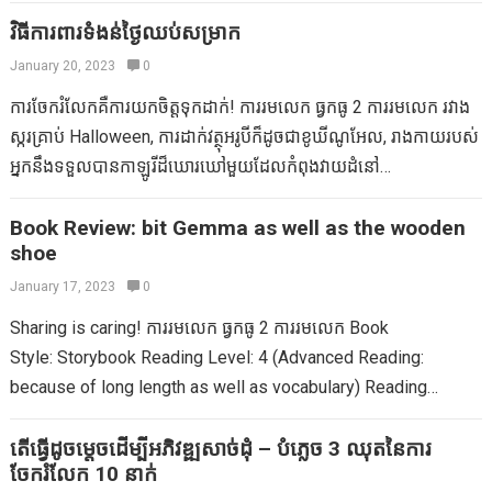
ជាងការរត់ឬប្តឹងគ្រួសារសម្រាប់ថ្ងៃនៃការរអិល។ ទោះជាយ៉ាងណាក៏ដោយ
កុំទាកុំធ្វើទានៅលើផែនការរបស់អ្នកគ្រាន់តែចាប់តាំងពីទែម៉ូម៉ែត្របានធ្លាក់
វិធីការពារទំងន់ថ្ងៃឈប់សម្រាក
ចុះ។ អនុវត្តតាមគោលការណ៍ណែនាំទាំងនេះដូច្នេះអ្នកអាចទទួលយកការ
January 20, 2023
0
ញាក់ដោយមិនចាំបាច់ប្រែទៅជា popsicle មួយ។ ស្រទាប់ឡើងសម្រាប់លំ
ការចែករំលែកគឺការយកចិត្តទុកដាក់! ការរមលេក ធ្វកធូ 2 ការរមលេក រវាង
ហាត់ខាងក្រៅខាងក្រៅ។ បីស្រទាប់នៅលើដងខ្លួនខាងលើរបស់អ្នក
ស្ករគ្រាប់ Halloween, ការដាក់វត្ថុអរូបីក៏ដូចជាខូឃីណូអែល, រាងកាយរបស់
គឺជាលេខវេទមន្ត។ ចាប់ផ្តើមជាមួយនឹងស្រទាប់មូលដ្ឋានឆោតល្ងង់ធ្វើឱ្យមាន
អ្នកនឹងទទួលបានកាឡូរីដ៏ឃោរឃៅមួយដែលកំពុងវាយដំនៅ
សំណើមដែលគូរញើសចេញពីស្បែករបស់អ្នកក៏ដូចជាជំនួយការត្រួតពិនិត្យ
រដូវឈប់សម្រាកនេះ។ នេះគឺជាពេលវេលាដ៏ល្អបំផុតក្នុងការចាប់ផ្តើមឬកែប្រែ
សីតុណ្ហភាពរាងកាយរបស់អ្នក។ (មានសមា្ភារៈសំយោគជាច្រើនដែល
ដែលជាទម្លាប់នៃការហាត់ប្រាណ។ រាងកាយរបស់អ្នកមានសមត្ថភាពមិន
Book Review: bit Gemma as well as the wooden
ផ្តល់ជូននេះរួមមានក្រណាត់កីឡាដែលមានរោមចៀមមួយចំនួនដែលត្រូវបាន
shoe
គួរឱ្យជឿក្នុងការសម្របខ្លួនក៏ដូចជាសម្រាប់មនុស្សជាច្រើនដែលធ្វើការរកបាន
គេរកមើលការប្រមាថមើលងាយរបស់ WARTOND នៅលើព្យួរនៅពេល
នូវអ្វីដែលខ្ញុំហៅថា “ការហាត់ប្រាណ Zombie” ដែលរួមបញ្ចូលទាំង
January 17, 2023
0
អ្នកទិញឥវ៉ាន់កណ្តាលក្តៅ (រោមចៀមឬរោមចៀមសំយោគ) សម្រាប់អ៊ីសូឡង់
មជ្ឈមណ្ឌលហាត់ប្រាណក៏ដូចជាការធ្វើលំហាត់ប្រាណដូចគ្នាផងដែរ។ ជាង។
ក៏ដូចជាអតិសុខុមប្រាណ។ ប្រសិនបើវាមានភ្លៀងធ្លាក់ឬធ្លាក់ព្រិលស្រទាប់
Sharing is caring! ការរមលេក ធ្វកធូ 2 ការរមលេក Book
ខ្ញុំឃើញមនុស្សពិតជាវង្វេងណាស់នៅពេលធ្វើការចេញ។ រាងកាយរបស់អ្នក
កំពូលភ្នំដែលមានខ្យល់បក់ខ្លាំង (សំបកធន់នឹងទឹក) ដែលនឹងធ្វើឱ្យអ្នកស្ងួតក៏
Style: Storybook Reading Level: 4 (Advanced Reading:
មិនអាចទទួលបានការហាត់ប្រាណប្រកបដោយប្រសិទ្ធភាពខណៈពេលដែល
ដូចជាបើកចំហរលើសក្តៅដើម្បីគេចចេញពីការរត់គេចខ្លួន។ កុំខកខានចងចាំ
because of long length as well as vocabulary) Reading
ការស្រែក! សារៈសំខាន់នៃការផ្តួលខ្លាញ់ថ្ងៃឈប់សម្រាកគឺការកែប្រែទម្លាប់
ក្បាលដៃរបស់អ្នកក៏ដូចជាជើង។ នៅក្នុងមើមត្រជាក់លំហូរឈាមរបស់អ្នកត្រូវ
Length: 10-15 minutes Illustration: An fascinating mix of
របស់អ្នកក៏ដូចជាធ្វើឱ្យភាពសប្បាយរីករាយខាងរាងកាយ។ នៅទីនេះគឺជា
បានប្រមូលផ្តុំទៅនឹងស្នូលរាងកាយរបស់អ្នកដោយបន្សល់ទុកដៃរបស់អ្នកក៏
realistic as…
តើធ្វើដូចម្តេចដើម្បីអភិវឌ្ឍសាច់ដុំ – បំភ្លេច 3 ឈុតនៃការ
ល្បែងកាយសម្បទារឹងមាំរបស់រាងកាយក៏ដូចជាកម្មវិធីដែលអ្នកអាចធ្វើបាន
ចែករំលែក 10 នាក់
ដូចជាជើងងាយនឹងញាក់ដើម្បីញាក់។ វិនិយោគលើស្រោមដៃក៏ដូចជាស្រោម