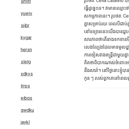
រូបថត: Celia Catalino បាទ
smltl
ធ្វើដូច្នេះទេ។ វាមានឈ្មោះ
yuwiv
សកម្មភាពនេះ។ រូបថត: Celia
គ្នាសម្រាប់រយៈពេលបីជាប់គ
sjibr
នៅឧទ្យាននេះយើងបានជួបគ្ន
kygar
សារភាពថាតើនាងខកខានមិនបា
លេងល្បែងដែលមានមូលដ្
hersn
ការចៀសវាងតន្ត្រីជាមួយគ្នា។ 
slelg
គិតថាពិបាកណាស់ចំពោះអារម្
នឹងសារ៉ា។ នៅថ្ងៃនោះខ្ញុំ
xdkys
កូន ៗ របស់ពួកគេនៅពេលព
lrrps
eibqs
Posts
navigation
gwdku
jaykl