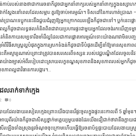
់កាប់របស់នាងថាជាការរចនាក៏ដូចជាអ្នកនាំពាក្យរបស់អ្នកនាំពាក្យក្នុងឧស្សាហក
ូចជាក់ស្តែងនៅពេលដែលសម្ភារៈគួរឱ្យចាប់អារម្មណ៍។ ទិសដៅនៃការហាត់ប្រាណ 
ត់ប្រាណទេប្លុកនេះនឹងជួយជំរុញឱ្យអ្នកក្រោកឈរឡើងក៏ដូចជាទៅ។ ប្លក់នេះផ្តោត
អក៏ដូចជាលទ្ធផលគំនិតពិតជាវាយប្រហារផ្ទះជាមួយអ្នកដែលចង់រកឃើញទម្លាប
ូវគំនិតកាយសម្បទារឹងមាំដ៏ល្អដែលជាការផ្តោតអារម្មណ៍ទោះយ៉ាងណាវាមិនបញ្
វិធីសាស្រ្តល្អបំផុតក្នុងការស្រកទំងន់ក៏ដូចជាទីបំផុតដើម្បីនាំឱ្យមានសុខភាពល
 នេះគឺអស្ចារ្យណាស់ព្រោះវាត្រូវបានសរសេរពីទស្សនៈរបស់វេជ្ជបណ្ឌិតដែលចូលនិវត្
តយ៉ាងច្បាស់អំពីរបៀបដោះស្រាយលក្ខខណ្ឌសុខភាពនិងសុខភាពរបស់អ្នកក៏ដូចជ
ុខភាពល្អជាវិធានការបង្ការ។…
ែលរាក់ទាក់ក្មេង
2
0
្ទះបាយដែលងាយរសៀលក្មេងព្រោះយើងបានរើផ្ទះចូលក្នុងផ្ទះនេះកាលពី 5 ឆ្នាំមុន
ាយុពីរយ៉ាងក៏ដូចជាសិស្សថ្នាក់មត្តេយ្យមួយផងដែរយើងជឿជាក់ថាវានឹងក្លាយជា
្យប្រសើរឡើងទាំងស្រុងនូវចំណុចចុះក្រោមហើយធ្វើឱ្យរចនាប័ទ្មផ្ទះបាយដែលងាយស្