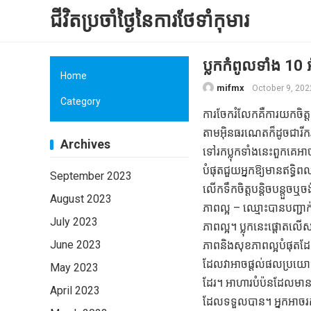
ជីវិតប្រចាំថ្ងៃនៃការថែទាំកុមារ
ប្លុកកំពូលទាំង 10
Home
mifmx
October 9, 202
Category
ការចែករំលែកគឺការយកចិត្
តាមអ៊ិនធរណេតក៏ដូចជារី
Archives
ទៅរកប្លុកទាំងនេះពួកគេអា
បំផុតជួយអ្នកឱ្យមានឥទ្ធិ
September 2023
លើកទឹកចិត្តបន្តិចបន្តួច
August 2023
ភាពល្អ – ឈ្មោះបានបញ្ជ
July 2023
ភាពល្អ។ ប្លុកនេះផ្តោតលើ
June 2023
ភាពនិងសុខភាពល្អបំផុតដ
ដែលវាអាចផ្តល់ផលប្រយោជ
May 2023
ដែរ។ អាហារបំប៉នដែលមានភាពវ
April 2023
ដែលទទួលបាន។ អ្នកអាចរក