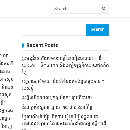
Search
Recent Posts
នកងាក
រូបមន្តនំខេកដែលមានល្បឿនលឿនជាងនេះ – ទឹក
៏ដូចជាទី
ដោះគោ – ទឹកដោះគោនិងអេឡិចត្រូនិកដោយឥតគិត
មានការ
ថ្លៃ
ែលមានសុខ
ស្នេហារបស់ម្តាយ: ទំនាក់ទំនងរបស់ខ្ញុំជាមួយកូន ៗ
ពនិងសុខ
របស់ខ្ញុំ
ខភាពសុខ
សម្លឹងមើលរបស់អ្នកល្អបំផុតបន្ទាប់ពីទារក?
របៀប
តំណភ្ជាប់ស្នេហា: ម្តាយ Inc, ជារៀងរាល់ថ្ងៃ
់អ្នកផង
ប្រៃសណីយ៍ភ្ញៀវ: ពិតជារបៀបដើម្បីទទួលយក
ាម្នាក់
ការឈប់សម្រាកនៃការមានគភ៌នៅពេលអ្នកធ្វើការពី
កជំនាញ