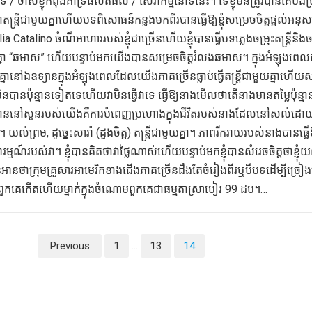
 / ចាសខ្ញុំកំពុងគាំទ្រផលិតផល / សេវាកម្មនៅទីនេះ។ ទេខ្ញុំមិនត្រូវបានគេបង់ប្រ
ថាតន្ត្រីជាមួយគ្នាហើយបទពិសោធន៍កន្លងមកពីរបានធ្វើឱ្យខ្ញុំសម្រេចចិត្តផ្តល់អនុ
 Catalino ចំណីអាហាររបស់ខ្ញុំជាច្រើនហើយខ្ញុំបានធ្វើបទភ្លេងចម្រុះតន្ត្រីនិ
្នា “ឆមាស” ហើយបន្ទាប់មកយើងបានសម្រេចចិត្តរំលងឆមាស។ ក្នុងអំឡុងពេលតន្រ្
ានៅឯឧទ្យានក្នុងអំឡុងពេលដែលយើងភាគច្រើនធ្លាប់ធ្វើតន្ត្រីជាមួយគ្នាហើយស
នប៉ុន្មានទៀតទេហើយវាមិនធ្វើវាទេ ធ្វើឱ្យនាងមើលថាតើនាងមានតម្លៃប៉ុន្មា
ឋាននៅសួនរបស់យើងគឺការបំពេញប្រហោងក្នុងជីវិតរបស់នាងដែលនៅសល់ដោ
យល់ព្រម, ដូច្នេះសារ៉ា (ដួងចិត្ត) តន្ត្រីជាមួយគ្នា។ ភាពរីករាយរបស់នាងបានធ្វើឱ្យខ
មណ៍របស់វា។ ខ្ញុំបានគិតថាវាថ្លៃណាស់ហើយបន្ទាប់មកខ្ញុំបានសំរេចចិត្តថាខ្ញុំ
បានអានថាក្រុមគ្រួសារអាមេរិកខាងជើងភាគច្រើនដឹងតែចំរៀងពីរឬបីបទដើម្បីច្រៀ
ួកគេកើតហើយម្នាក់ក្នុងចំណោមពួកគេជាធម្មតាស្រាបៀរ 99 ដប។…
Previous
1
…
13
14