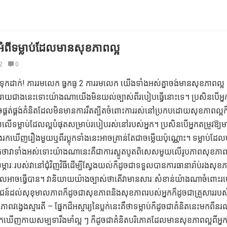
 អំពីទម្លាប់ដែលមានសុខភាពល្អ
2
0
តទុកដាក់! ការរមលេក ធ្វកធូ 2 ការរមលេក យើងទាំងអស់គ្នាចង់មានសុខភាពល្អ
ករាយជាងនេះទោះយ៉ាងណាយើងមិនយល់ច្បាស់ពីរបៀបធ្វើនោះទេ។ ប្រសិនបើអ្
ចផ្គត់ផ្គង់គំនិតដែលមិនមានការរឹតត្បិតចំពោះការរស់នៅប្រកបដោយសុខភាពល្អក
ពលលើទម្លាប់ដែលល្អបំផុតសម្រាប់របៀបរស់នៅរបស់អ្នក។ ប្រសិនបើអ្នកតម្រូវឱ្យ
ឬចង់រកឃើញរឿងមួយឬពីរប្លុកទាំងនេះអាចគ្រាន់តែជាចម្លើយប៉ុណ្ណោះ។ ទម្លាប់ដ
ាក់ថាវាទាំងអស់ទោះយ៉ាងណានេះគឺជាការស្លូតបូតពិសេសមួយលើរូបភាពសុខភា
សម្ភារៈរបស់វានៅជុំវិញវិធីដើម្បីស្វែងយល់ក៏ដូចជាទទួលបានការធានារ៉ាប់រងសុ
ែលអាចធ្វើបាន។ វានិយាយយ៉ាងច្បាស់ថាតើវាមានសារៈសំខាន់យ៉ាងណាចំពោះ
ន៍ដល់សុខុមាលភាពក៏ដូចជាសុខភាពនិងសុខភាពរបស់អ្នកក៏ដូចជាគ្រួសាររបស
ង្វេងស្មារតី – ផ្នែកដ៏អស្ចារ្យនៃប្លក់នេះគឺថាទម្លាប់ក៏ដូចជាគំនិតនេះមកពីនរណ
ឃើញកាយសម្បទារឹងមាំល្អ ៗ ក៏ដូចជាគំនិតបរិភោគដែលមានសុខភាពល្អពីអ្ន