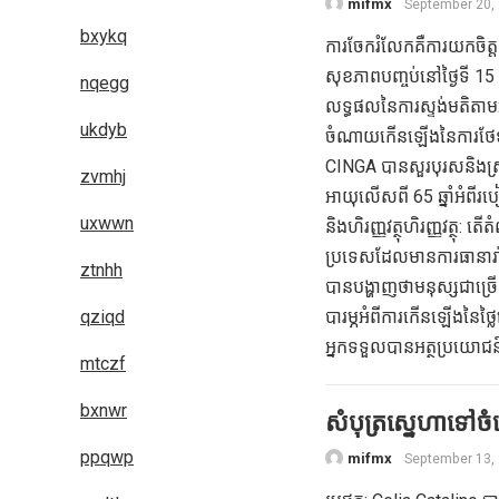
mifmx
September 20,
bxykq
ការចែករំលែកគឺការយកចិត្ត
សុខភាពបញ្ចប់នៅថ្ងៃទី 15 
nqegg
លទ្ធផលនៃការស្ទង់មតិត
ukdyb
ចំណាយកើនឡើងនៃការថែទាំ
CINGA បានសួរបុរសនិងស្
zvmhj
អាយុលើសពី 65 ឆ្នាំអំពីរ
uxwwn
និងហិរញ្ញវត្ថុហិរញ្ញវត្ថុ:
ប្រទេសដែលមានការធានារ៉ាប
ztnhh
បានបង្ហាញថាមនុស្សជាច្រើន
qziqd
បារម្ភអំពីការកើនឡើងនៃថ្ល
អ្នកទទួលបានអត្ថប្រយោជន
mtczf
bxnwr
សំបុត្រស្នេហាទៅចំ
ppqwp
mifmx
September 13,