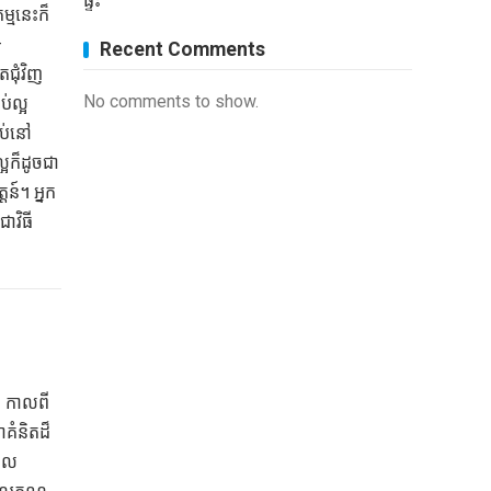
ផ្ទះ
ម្មនេះក៏
–
Recent Comments
ជុំវិញ
No comments to show.
់ល្អ
ចប់នៅ
្អក៏ដូចជា
តន៍។ អ្នក
ាវិធី
។ កាលពី
គំនិតដ៏
រួល