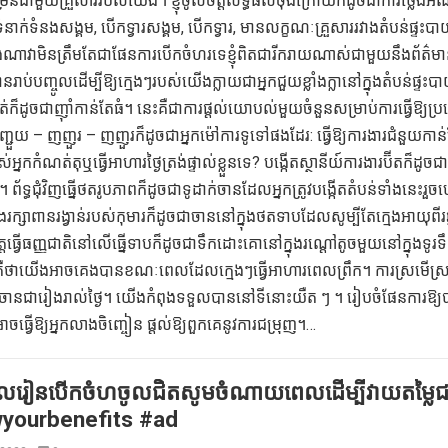
្រើនជាមួយគ្រួសាររបស់យើង។ ខ្ញុំចូលចិត្តលទ្ធផលចុងក្រោយក៏ដូចជាការថ្លែង
ក់ទំនងសង្គម, បើកទ្វារសង្គម, បើកទ្វារ, មានលក្ខណៈគ្រួសាររវាងតំបន់ផ្ទះប
ងណាវាមិនត្រឹមតែជាផែនការបើកចំហរទេខ្ញុំពិតជារីករាយណាស់ជាមួយនឹងព័ត៌ម
់បញ្ចូលដើម្បីឱ្យក្មេងៗរបស់យើងក្លាយជាអ្នកជួយខ្លាំងក្លានៅក្នុងតំបន់ផ្ទះប
៏ដូចជាញ៉ាំកាន់តែធំ។ នេះគឺជាការផ្តល់យោបល់មួយចំនួនសម្រាប់ការធ្វើឱ្យប
ររញ្ជួយ – ញញួរ – ញញួរក៏ដូចជាអ្នកម៉ៅការទូទៅផងដែរ: ធ្វើឱ្យការងារជំនួយកា
អ្នកកំណត់តុឬធ្វើអាហារថ្ងៃត្រង់ផ្ទាល់ខ្លួនទេ? បង្កើតស្ថានីយ៍ការងារប៊ីតក៏ដូចជា
្ធជុំវិញធ្នើថតរូបភាពក៏ដូចជាទូដាក់ចានដែលអ្នកត្រូវបង្កើតតំបន់ទាំងនេះរ
ក្សាពានរង្វាន់របស់កុមារក៏ដូចជាចាននៅក្នុងថតទាបដែលសូម្បីតែក្មេងអាយុពីរឆ្
លចិត្តធ្វើធញ្ញជាតិនៅលើធ្នើទាបក៏ដូចជាទឹកដោះគោនៅក្នុងរណ្តៅតូចមួយនៅក្នុងទូ
ុតគឺថាយើងអាចគេងបានខណៈពេលដែលក្មេងៗធ្វើអាហារពេលព្រឹក។ ការស្រមើស្រ
ចានជារៀងរាល់ថ្ងៃ។ យើងកំពុងទទួលបាននៅទីនោះយឺត ៗ ។ រៀបចំផែនការឱ្យប
អាចធ្វើឱ្យអ្នកលាងចិញ្ចៀន ផ្តល់ឱ្យពួកគេនូវការជម្រុញ។…
លរៀនបើកចំហចូលជិតសូមចំណាយពេលដើម្បីវាយតម្លៃជ
wyourbenefits #ad