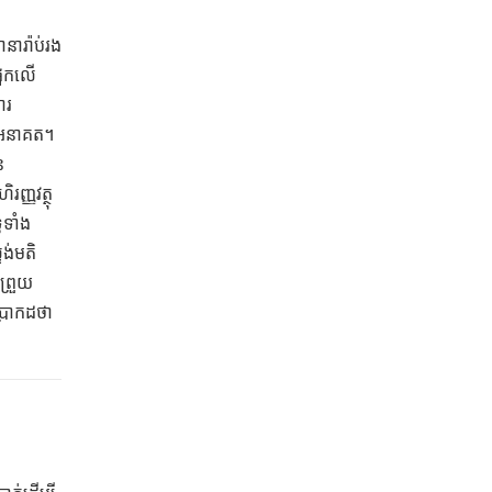
នារ៉ាប់រង
្អែកលើ
ារ
លអនាគត។
ន
ញ្ញវត្ថុ
ូទាំង
ង់មតិ
ព្រួយ
ប្រាកដថា