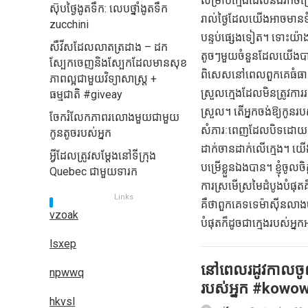
សម្រាប់ក្មេងដែលនឹងរីកចម
ស៊ុបថ្ងៃងូតទឹក: លេបថ្នាំងូតទឹក
រាល់ថ្ងៃដែលយើងអាចមានទំនា
zucchini
បន្ទប់ផ្សេងទៀត។ ទោះយ៉ា
សឺវីសដែលលាតត្រដាង – ដក
តូចៗមួយចំនួនដែលយើងបានរាប
ស្បែកចេញនិងស្បែកដែលមានសុខ
ពិសេសនៅពេលពួកគេធំធាត់ក
ភាពល្អជាមួយវិទ្យាសាស្ត្រ +
ស្រួលក្មេងដែលមិនត្រូវកា
ធម្មជាតិ #giveay
ស្រួល។ តើអ្នកចង់ឱ្យកូនរបស់
ចែករំលែកភាពរលោងមួយជាមួយ
សំភារៈពេញដែលបិទដោយ។ ព័ទ
កូនតូចរបស់អ្នក
ដាក់ចានដាក់លើក្មេង។ យើងរ
អ្វីដែលត្រូវសម្តែងនៅទីក្រុង
បម្រើខ្លួនឯងបាន។ ខ្ញុំចូ
Quebec ជាមួយទារក
ការស្រមើស្រមៃដំបូងបំផ
Links
គឺថាពួកគេទទេម៉ាស៊ីនលាង
vzoak
បំផុតក៏ដូចជាក្មេងរបស់អ្នក
lsxep
នៅពេលរដូវកាលចូ
npwwq
របស់អ្នក #kowo
hkvsl