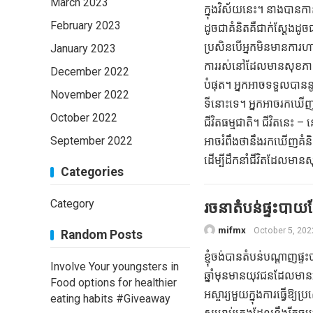
March 2023
ក្នុងវិស័យនេះ។ នាងបានកាន
February 2023
ដូចជាគំនិតគឺជាក់ស្តែងដ
ប្រសិនបើអ្នកមិនមានការហា
January 2023
ការរស់នៅដែលមានសុខភាពល្
December 2022
បំផុត។ អ្នកអាចទទួលបានន
November 2022
ទីនោះទេ។ អ្នកអាចរកឃើញអំពី
October 2022
ជីវិតធម្មជាតិ។ ជីវិតនេះ –
September 2022
អាចរំពឹងថានឹងរកឃើញគំនិ
ដើម្បីដឹកនាំជីវិតដែលមានស
Categories
Category
រចនាតំបន់ផ្ទះបាយដ
mifmx
October 5, 202
Random Posts
ខ្ញុំចង់បានតំបន់បណ្ដាញផ
Involve Your youngsters in
ឆ្នាំមុនមានយុវជនដែលមានអ
Food options for healthier
អស្ចារ្យមួយក្នុងការធ្វើឱ
eating habits #Giveaway