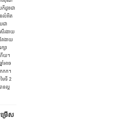
អំណរគុណ
ាយក៏ដូចជា
ានលំអិត
ាយជា
្រសើរងាយ
ន់តែងាយ
រក្សា
ួចហើយ។
នាំអាច
រទឹកកក។
មៃទី 2
ានល្អ
ម្រើស