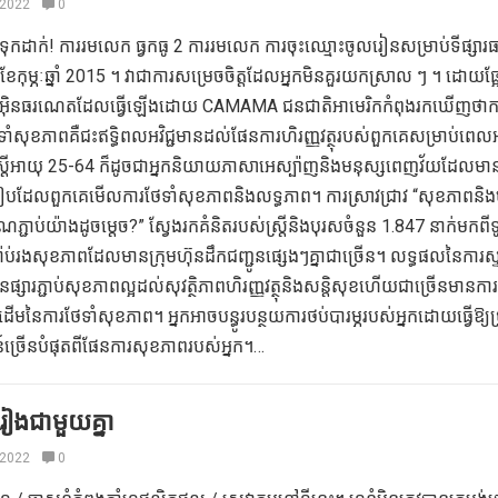
 2022
0
ទុកដាក់! ការរមលេក ធ្វកធូ 2 ការរមលេក ការចុះឈ្មោះចូលរៀនសម្រាប់ទីផ្សារធា
ខែកុម្ភៈឆ្នាំ 2015 ។ វាជាការសម្រេចចិត្តដែលអ្នកមិនគួរយកស្រាល ៗ ។ ដោយផ
ាមអ៊ិនធរណេតដែលធ្វើឡើងដោយ CAMAMA ជនជាតិអាមេរិកកំពុងរកឃើញថាក
សុខភាពគឺជះឥទ្ធិពលអវិជ្ជមានដល់ផែនការហិរញ្ញវត្ថុរបស់ពួកគេសម្រាប់ពេ
ត្រីអាយុ 25-64 ក៏ដូចជាអ្នកនិយាយភាសាអេស្ប៉ាញនិងមនុស្សពេញវ័យដែលមា
បៀបដែលពួកគេមើលការថែទាំសុខភាពនិងលទ្ធភាព។ ការស្រាវជ្រាវ “សុខភាពនិងហិរ
 តើតំណភ្ជាប់យ៉ាងដូចម្តេច?” ស្វែងរកគំនិតរបស់ស្ត្រីនិងបុរសចំនួន 1.847 នាក់មកពីទ
់រងសុខភាពដែលមានក្រុមហ៊ុនដឹកជញ្ជូនផ្សេងៗគ្នាជាច្រើន។ លទ្ធផលនៃការស្ទ
ផ្សារភ្ជាប់សុខភាពល្អដល់សុវត្ថិភាពហិរញ្ញវត្ថុនិងសន្តិសុខហើយជាច្រើនមានការ
ៃដើមនៃការថែទាំសុខភាព។ អ្នកអាចបន្ធូរបន្ថយការថប់បារម្ភរបស់អ្នកដោយធ្វើឱ្យ
៍ច្រើនបំផុតពីផែនការសុខភាពរបស់អ្នក។…
រៀងជាមួយគ្នា
 2022
0