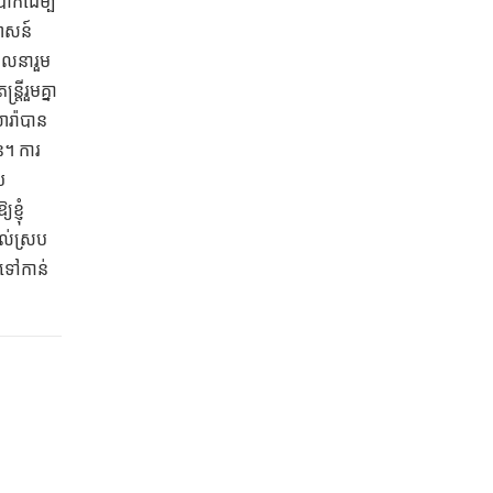
ាក់ដើម្បី
សាសន៍
ងចលនារួម
តីរួមគ្នា
ារ៉ាបាន
ន។ ការ
យ
្ញុំ
យល់ស្រប
ងទៅកាន់