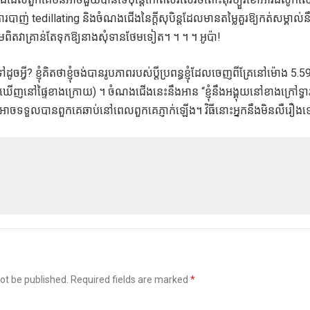
នៃការបាញ់ tedillating និងចំណងជើងនៃក្តីសុបិន្តដែលមានតម្លៃគួរឱ្យកត់សម្គាល់នឹង
ាមពិតវាគ្រាន់តែទុកឱ្យនាងសុំទានថែមទៀត។ ។ ។ ។ អូប៉ា!
ូចអ្វី? ខ្ញុំគិតថាខ្ញុំចង់បានរូបភាពរបស់ប្តីប្រពន្ធខ្ញុំដែលចេញពីគ្រែនៅម៉ោង 5.5
លឃើញនៅផ្ទៃខាងក្រោយ) ។ ចំណងជើងនេះនឹងអាន “ខ្ញុំនឹងអង្គុយនៅខាងក្រៅទ្វារ
ខ្ញុំអាចទទួលបានពួកគេឆាប់នៅពេលពួកគេភ្ញាក់ឡើង។ វិធីនោះអ្នកនឹងមិនលឺរឿងទ
ot be published.
Required fields are marked
*