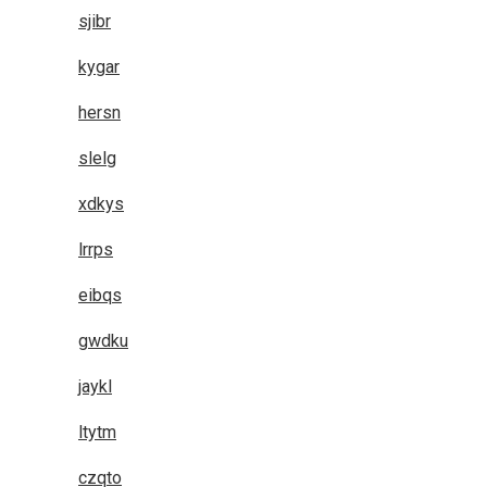
sjibr
kygar
hersn
slelg
xdkys
lrrps
eibqs
gwdku
jaykl
ltytm
czqto