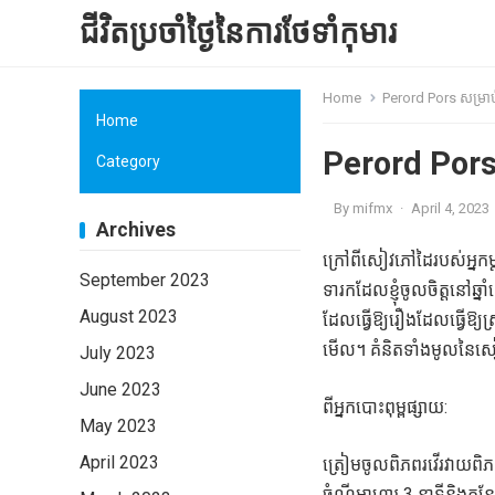
ជីវិតប្រចាំថ្ងៃនៃការថែទាំកុមារ
Home
Perord Pors សម្រាប់ម៉
Home
Perord Pors សម
Category
By
mifmx
·
April 4, 2023
Archives
ក្រៅពីសៀវភៅដៃរបស់អ្នកម
September 2023
ទារកដែលខ្ញុំចូលចិត្តនៅឆ្ន
August 2023
ដែលធ្វើឱ្យរឿងដែលធ្វើឱ្យស
មើល។ គំនិតទាំងមូលនៃសៀវភៅគឺ
July 2023
June 2023
ពីអ្នកបោះពុម្ពផ្សាយ:
May 2023
April 2023
ត្រៀមចូលពិភពរវើរវាយពិភ
ចំណីអាហារ 3 នាទីនិងកន្