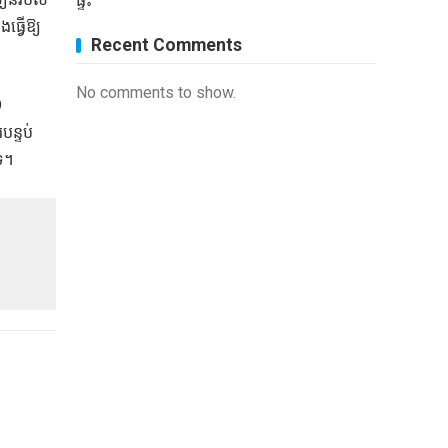
ផ្ទះ
ធ្វើឱ្យ
Recent Comments
No comments to show.
9
បន្ទប់
េ។