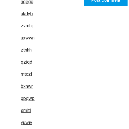
nqegg
ukdyb
zvmhj
uxwwn
ztnhh
qziqd
mtczf
bxnwr
ppqwp
smltl
yuwiv