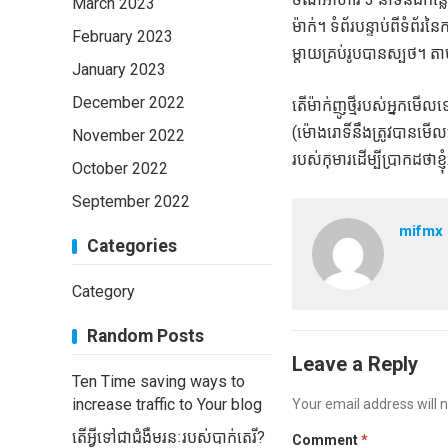
March 2023
ម៉ាក់។ ទំព័របន្ទាប់ពីទំព័រ
February 2023
ម្តាយគ្រប់រូបបានស្បថ។ ត
January 2023
December 2022
តើម៉ាក់ញូថ្មីរបស់អ្នកមើលទៅដ
(ម៉ោងរោទិ៍នឹងត្រូវបានមើ
November 2022
របស់កុមារដើម្បីប្រាកដថា
October 2022
September 2022
mifmx
Categories
Category
Random Posts
Leave a Reply
Ten Time saving ways to
increase traffic to Your blog
Your email address will n
តើអ្វីទៅជាជំងឺមរនៈរបស់បាក់តេរី?
Comment
*