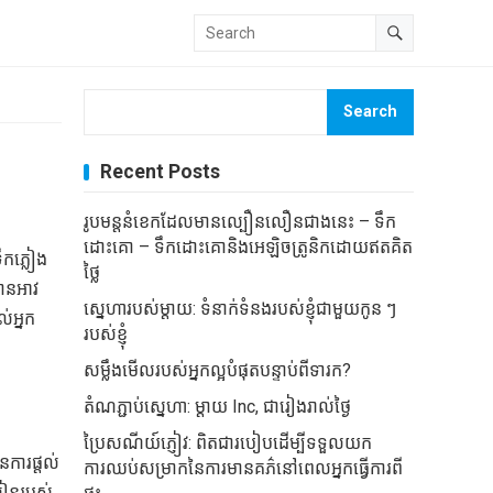
Search
Recent Posts
រូបមន្តនំខេកដែលមានល្បឿនលឿនជាងនេះ – ទឹក
ដោះគោ – ទឹកដោះគោនិងអេឡិចត្រូនិកដោយឥតគិត
ឹកភ្លៀង
ថ្លៃ
មានអាវ
ស្នេហារបស់ម្តាយ: ទំនាក់ទំនងរបស់ខ្ញុំជាមួយកូន ៗ
ល់អ្នក
របស់ខ្ញុំ
សម្លឹងមើលរបស់អ្នកល្អបំផុតបន្ទាប់ពីទារក?
តំណភ្ជាប់ស្នេហា: ម្តាយ Inc, ជារៀងរាល់ថ្ងៃ
ប្រៃសណីយ៍ភ្ញៀវ: ពិតជារបៀបដើម្បីទទួលយក
ការផ្តល់
ការឈប់សម្រាកនៃការមានគភ៌នៅពេលអ្នកធ្វើការពី
សៀនរបស់