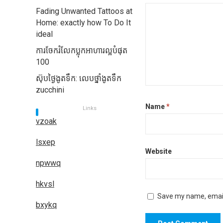
Fading Unwanted Tattoos at
Home: exactly how To Do It
ideal
ការចែករំលែកប្លុកអាហារល្អបំផុត
100
ស៊ុបថ្ងៃងូតទឹក: លេបថ្នាំងូតទឹក
zucchini
Name
*
Links
vzoak
lsxep
Website
npwwq
hkvsl
Save my name, email,
bxykq