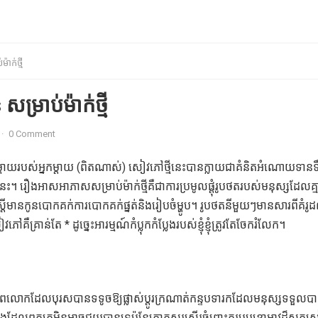
ាក់ថ្មី
្រាប់ម៉ាក់ថ្មី
·
0 Comment
្តាយរបស់អ្នកម្តាយ (ពិតណាស់) សៀវភៅថ្មីនេះបានក្លាយជាគំនិតអំណោយទានទ
ាំនេះ។ រឿងអាសអាភាសសម្រាប់ម៉ាក់ថ្មីគឺជាការប្រមូលផ្តុំរូបថតរបស់មនុស្សដែលគ្
្ត្រីមានកូនបោកគក់ការបោកគក់ផ្នត់និងរៀបចំម្ហូប។ រូបថតនីមួយៗមានសារពីគំរូដ
គ្រាន់តែ * ដូច្នេះអារម្មណ៍កំប្លុកកំប្លែងរបស់ខ្ញុំខ្ញុំត្រូវតែចែករំលែក។
ពលោកដែលបុរសបានទទូចឱ្យផ្លាស់ប្តូរក្រណាត់កន្ទបទារកដែលមនុស្សទទួលបាន
លែងដែលពួកគេមិនអាចជួយបានទេប៉ុន្តែកោតសរសើរចំពោះតុរប្យួរខោអាវដ៏សូក