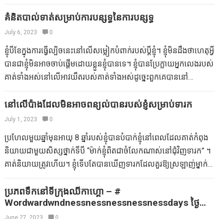
កាបូបរបស់អ្នកសម្រាប់តែស្ថានភាពបែបនេះ។ និងមួយសម្រាប់ឡាន។ កាន់តែ
និយោជកទាំងអស់ (និងមិត្តរួមការងារ) គឺដូចនោះ។…
ទារកដែលបានបើកមើលបូជាបក់របស់គាត់ Bob Bob Bob អ្នកសាងសង់
ខ្លាំងឡើងយើងទាំងអស់គ្នាមានទូរស័ព្ទវៃឆ្លាតដែលផ្ទុកជាមួយកម្មវិធីវីដេអូនិង
គំនិតបាល់ទាត់សម្រាប់ការបន្សុទ្ធនៃការបន្សុទ្ធ
និងសន្តិភាពចេញមកយកសាច់មាន់ … ដូច្នេះខ្ញុំត្រូវតែពាក់ស្បែកជើងកាំក្មេង
រូបថតគ្រួសារដើម្បីធ្វើឱ្យឃីដដូរបស់យើងរីករាយ។ ប៉ុន្តែតើវាហាក់ដូចជាមិន
July 6, 2023
0
ស្រីធំរបស់ខ្ញុំហើយក្លាហានលើពិភពលោក។ តើអ្វីដែលអាក្រក់បំផុតដែលអាច
យូរប៉ុន្មានហាក់ដូចជាការរង់ចាំយូរបំផុតមិននឹកស្មានដល់នៅពេលដែលអ្នក
កើតឡើង? គាត់អាចយំបានទេ? ខ្ញុំតែងតែចាកចេញជានិច្ច។ គាត់អាចដើរ
ខ្ញុំបីខែក្នុងការធ្វើល្បិចនេះនៅលើសម្លៀកបំពាក់របស់ប្តីខ្ញុំ។ ខ្ញុំមិនដឹងថាហេតុអ្វី
មិនបានត្រៀមទុកជាមុន? មិនថាអ្នកកំពុងឈរនៅជួរវែងឬរង់ចាំភាពអស់
បាន? ខ្ញុំតែងតែអាចផ្លាស់ប្តូរគាត់នៅហាងឬនៅផ្ទះក្នុងរយៈពេលពីរបីនាទី។
បានជាខ្ញុំមិនអាចចាប់ផ្តើមដោយខ្លួនខ្ញុំបានទេ។ ខ្ញុំបានប្រែក្លាយអ្នកលេងរបស់
កល្បនៅភោជនីយដ្ឋានទេនេះគឺជាល្បិចម៉ាក់មួយចំនួនដែលអាចហុចពេល
គាត់អាចមានភាពអស្ចារ្យទាំងស្រុងហើយទាក់ទាញខ្ញុំឱ្យនាំគាត់ចេញ
គាត់ទាំងអស់នៅលើអាវយឺតរបស់គាត់ទាំងអស់ដូច្នេះពួកគេបាននៅ
វេលាដែលថ្មទូរស័ព្ទបានស្លាប់: កូនឆ្កែម្រាមដៃ។ ប្រើប៊ិចដើម្បីគូរមុខខ្លះនៅលើ
ទៅទិញឥវ៉ាន់ដូច្នេះចំណាយសំណាងរបស់យើងក្នុងគោលដៅ? នោះហើយជា
ជាមួយនឹងបន្ទះទំពក់ដែលកំពុងប្រឈមមុខចំពោះយើងជាជាងវិធីផ្សេង
ចុងម្រាមដៃរបស់អ្នកហើយបង្កើតកម្មវិធីអាយ៉ងម្រាមដៃរបស់ Impromptu ។
បញ្ហាពិត។ រឿងមួយទៀតគឺនេះ:…
ទៀត។ យូរ ៗ ទៅនៅពេលដែលគាត់ស្លៀកអាវគាត់បានជំនួសមួកការពារផ្លូវ
នៅលើប៉ាងដែលមិនអាចពន្យល់បានរបស់ខ្ញុំសម្រាប់ទារក
Racetrack ។ រក្សាប៊ិចរបស់អ្នកចេញដើម្បីគូរផ្លូវផ្លូវឬទីក្រុងនៅលើក្រដាស
“ខាងស្តាំ” ។ នេះកំពុងផ្តល់ឱ្យយើងនូវទស្សនៈដ៏ល្អបំផុតចំពោះអ្វីដែលគាត់
July 1, 2023
0
មួយសន្លឹក។ ប្រើកាក់ពីកាបូបរបស់អ្នកនៅពេលឡានឬតួអង្គក្នុងដំណើរផ្សង
បានស្លៀក។ អូយាយ! ឥឡូវខ្ញុំចាំពីមូលហេតុដែលខ្ញុំមិនបានធ្វើវា … វាត្រូវបាន
ព្រេងរបស់អ្នក។ ខ្ញុំឈ្លបយកការណ៍។ ។ ។ សូម្បីតែក្មេងតូចៗក៏អាចចាប់បាន
ប្រហែលមួយឆ្នាំមុនអាយុ 8 ឆ្នាំរបស់ខ្ញុំបានបំបាក់ខ្ញុំនៅពេលដែលគាត់កំពុង
គេហៅថាអាវក្រោយគណបក្ស – មិនបាន – មិនត្រូវបានគ្របដណ្តប់
ក្នុងហ្គេមដែលមានការស្មានជាមូលដ្ឋាននេះដែរ។ ស្វែងរកវត្ថុមួយហើយ
និយាយជាមួយសិស្សថ្នាក់ទីបី “ម៉ាក់ខ្ញុំពិតជាចំលែកណាស់នៅជុំវិញទារក” ។
ពេញលេញ – My-Minriff-in-ITIS ។ [សូមអរគុណសម្រាប់គំនិត, 43, រូប
ផ្គត់ផ្គង់ព័ត៌មានជំនួយ: “ខ្ញុំឈ្លបយកការណ៍ដោយភ្នែកតូចរបស់ខ្ញុំអ្វីមួយ
គាត់និយាយត្រូវហើយ។ ខ្ញុំទើបតែបានឃើញទារកដែលគួរឱ្យស្រឡាញ់ម្នាក់
ភាព!]
ដែលខៀវ” ហើយអ្នករាល់គ្នាទាយ។ អ្នកចាស់ទុំនេះប៉ុន្តែល្អបំផុតសម្រាប់បន្ទប់
ហើយទទួលបានការផ្សងព្រេងទាំងអស់នៅក្នុងខួរក្បាល។ ដោយមិនស្ម័គ្រចិត្ត
រង់ចាំនិងការកកស្ទះចរាចរណ៍។ ស្លាបព្រានៅលើច្រមុះ។ ត្រូវការការ
ខ្ញុំបាននិយាយអ្វីមួយដូចជាអូហូហូ! ” ហើយបានកាន់អូវែរ។ ឥឡូវកូនដែល
ប្រភពទឹកនៅទីក្រុងឈីកាហ្គោ – #
រំខានឆើតឆាយសម្រាប់ការរង់ចាំយូរនៅភោជនីយដ្ឋាន? រកមើលកន្លែងផ្សេង
Wordwardwndnessnessnessnessnessdays ថ្ងៃ
មានអាយុតិចបំផុតរបស់ខ្ញុំមានអាយុ 3 ឆ្នាំខ្ញុំឈឺរិលសម្រាប់ទារក។ នៅពេល
អង្គារ
ទៀត។ ជូតមេដៃរបស់អ្នកនៅខាងក្នុងនៃស្លាបព្រាដែកដកដង្ហើមខ្លាំងលើវា
ដែលខ្ញុំបន្តធ្វើឱ្យអាហារនិងហាងរបស់គាត់សម្រាប់សម្លៀកបំពាក់របស់គាត់ខ្ញុំ
June 27, 2023
0