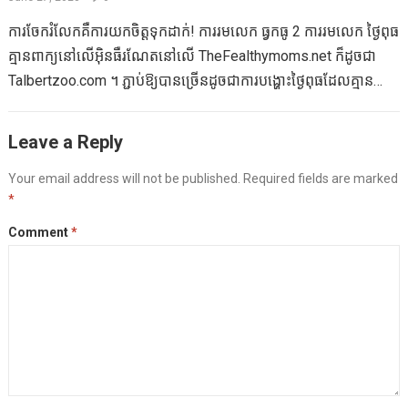
(ដូចជាអ្នកកំពុងនិយាយថា “ហា!)…
មិនអាចជួយបានទេប៉ុន្តែកត់សម្គាល់ថាគាត់មិនតូចទៀតទេ។ កូនខ្ញុំមិនមាន
ការចែករំលែកគឺការយកចិត្តទុកដាក់! ការរមលេក ធ្វកធូ 2 ការរមលេក ថ្ងៃពុធ
កូនទេ។ គាត់អាចរកឃើញការសម្តែងរបស់គាត់ផ្ទាល់នៅលើហុល + សម្រាប់
គ្មានពាក្យនៅលើអ៊ិនធឺរណែតនៅលើ TheFealthymoms.net ក៏ដូចជា
ជាប្រយោជន៍របស់ព្រះ។ Parschool របស់ Sawyer កំពុងក្លាយជាបងប្អូន
Talbertzoo.com ។ ភ្ជាប់ឱ្យបានច្រើនដូចជាការបង្ហោះថ្ងៃពុធដែលគ្មាន
បង្កើតដ៏ធំមួយ។ ម៉ាម៉ានិងប៉ាសនិយាយអ្វីអំពីរឿងរបស់ពួកគេខាកគីដែលទើប
ពាក្យរបស់អ្នក។ នៅទិវាពលកម្មរបស់ខ្ញុំ Hubby របស់ខ្ញុំបានជ្រើសរើសយក
នឹងកើតរបស់ពួកគេហើយខ្ញុំប្រៀបធៀបសេចក្តីថ្លែងរបស់ពួកគេទៅកាន់កុមារ
គ្រួសារចេញទៅមាត់សមុទ្រនៅកណ្តាលទីក្រុងឈីកាហ្គោ។ យើងបានដើរតាម
Leave a Reply
និយាយដោយការនិយាយដោយប្រយ័ត្នប្រយែងដោយការឡើងភ្នំនៅពីមុខ
ផ្លូវនៅមាត់ទន្លេក៏ដូចជាឈប់ថតរូបនៃប្រភពទឹកអនុស្សាវរីយ៍
យើង។ ឬពួកគេនិយាយអំពីការមានផ្ទៃពោះវឌ្ឍនភាពរបស់ពួកគេហើយខ្ញុំចាំ
របស់ប៊្លុងឃីងហាំម។ ប្រភពទឹករំអនុស្សាវរីយ៍អនុស្សាវរីយ៍ Clarence
Your email address will not be published.
Required fields are marked
បាននៅត្រីមាសទី 1 ដំបូងរបស់ខ្ញុំ។ នៅពេលខ្ញុំព្យាយាមធ្វើឱ្យការសន្ទនាសម
*
Bugingham មួយនៃប្រភពទឹកធំបំផុតនៅលើពិភពលោកក៏ដូចជាបានគិតអំពី
ស្របខ្ញុំសូមដឹងថាការធ្វើឱ្យការធ្វើឱ្យការធ្វើឱ្យសកម្មរបស់មនុស្សដំបូងរបស់
ប្រភពទឹកជោមជ្រោមជ្រៅមួយដ៏ល្អបំផុតនៅអាមេរិក។ បានបរិច្ចាគ
Comment
*
ខ្ញុំគឺស្រស់ស្អាតណាស់។ ខ្ញុំក្រឡេកមើលជុំវិញមិត្តភក្ដិខ្ញុំមានកូនច្រើនហើយខ្ញុំ
ដោយខេតអេសប៊ិនហាំងហាមនៅកិត្តិយសនៃការក្លូនបងប្អូនរបស់នាងប្រភព
មានអារម្មណ៍ថាខ្ញុំកំពុងបាត់បង់អ្វីមួយ។ Twinge ។…
ទឹកប៊ិងហ្កាមគឺជាកន្លែងសម្គាល់ទីក្រុងឈីកាហ្គោពីព្រោះចុងឆ្នាំ 1920′.s តើ
គ្រួសាររបស់អ្នកបានធ្វើអ្វីខ្លះក្នុងការធ្វើលំហាត់ប្រាណនៅថ្ងៃចុងសប្តាហ៍?
ទស្សនាប្លក់ដ៏អស្ចារ្យទាំងនេះដែលម្តាយដែលមានសុខភាពល្អប្លាស្ទិចបាន
ភ្ជាប់មកលើរាល់សប្តាហ៍។ ច្បាប់នៃ #Bloghop នេះ ទុកឱ្យខ្ញុំនូវយោបល់
ដូច្នេះខ្ញុំអាចចូលទៅកាន់ប្លក់របស់អ្នក។ ចូលទៅកាន់ Talbertzoo.com
ចេញពីតំណរបស់អ្នក។…