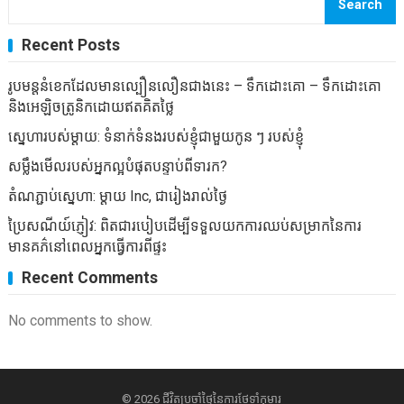
Search
Recent Posts
រូបមន្តនំខេកដែលមានល្បឿនលឿនជាងនេះ – ទឹកដោះគោ – ទឹកដោះគោ
និងអេឡិចត្រូនិកដោយឥតគិតថ្លៃ
ស្នេហារបស់ម្តាយ: ទំនាក់ទំនងរបស់ខ្ញុំជាមួយកូន ៗ របស់ខ្ញុំ
សម្លឹងមើលរបស់អ្នកល្អបំផុតបន្ទាប់ពីទារក?
តំណភ្ជាប់ស្នេហា: ម្តាយ Inc, ជារៀងរាល់ថ្ងៃ
ប្រៃសណីយ៍ភ្ញៀវ: ពិតជារបៀបដើម្បីទទួលយកការឈប់សម្រាកនៃការ
មានគភ៌នៅពេលអ្នកធ្វើការពីផ្ទះ
Recent Comments
No comments to show.
© 2026
ជីវិតប្រចាំថ្ងៃនៃការថែទាំកុមារ