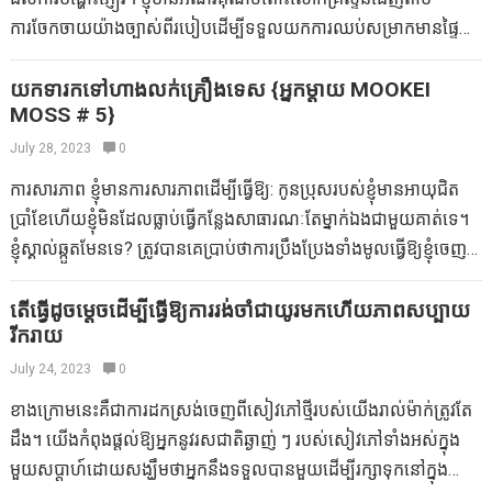
ការចែកចាយយ៉ាងច្បាស់ពីរបៀបដើម្បីទទួលយកការឈប់សម្រាកមានផ្ទៃ
ពោះពីការសរសេរប្លក់ដូច្នេះខ្ញុំអាចចែករំលែកវាជាមួយអ្នកក៏ដូចជារកឃើញពី
គំរូរបស់នាង។ ខ្ញុំសង្ឃឹមថាអ្នកនឹងរីករាយជាមួយនឹងសំលេងដ៏ល្អជាច្រើន
យកទារកទៅហាងលក់គ្រឿងទេស {អ្នកម្តាយ MOOKEI
MOSS # 5}
ដែលមកជាមួយគ្នានៅខែនេះ! Kristen ដែលមាន Drev, Bridget,
Quinlan, ក៏ដូចជា Margot ផងដែរ ដោយសារតែភារកិច្ចរបស់ខ្ញុំគឺ
July 28, 2023
0
អាចបត់បែនបានយ៉ាងខ្លាំងក៏ដូចជាខ្ញុំមានប្រភេទបន្តិចខ្ញុំពឹងផ្អែកលើភាព
ការសារភាព ខ្ញុំមានការសារភាពដើម្បីធ្វើឱ្យ: កូនប្រុសរបស់ខ្ញុំមានអាយុជិត
ខ្ជាប់ខ្ជួនរបស់មិត្តល្អរបស់ខ្ញុំក៏ដូចជាអ្នកផ្សាយពាណិជ្ជកម្ម Liz Gumbinner
ប្រាំខែហើយខ្ញុំមិនដែលធ្លាប់ធ្វើកន្លែងសាធារណៈតែម្នាក់ឯងជាមួយគាត់ទេ។
ដើម្បីបង្ខំឱ្យខ្ញុំចូលទៅក្នុងការឈប់សម្រាកមានផ្ទៃពោះ។ ហេតុផលរបស់ខ្ញុំជា
ខ្ញុំស្គាល់ឆ្កួតមែនទេ? ត្រូវបានគេប្រាប់ថាការប្រឹងប្រែងទាំងមូលធ្វើឱ្យខ្ញុំចេញពី
ពិសេសជាមួយនឹងកូនទី 2 របស់ខ្ញុំគឺខ្ញុំមិនមានការឈប់សម្រាកទេចាប់តាំងពី
ព្រោះរឿងនេះគឺនេះមិនមែនគ្រាន់តែខ្ញុំទេហើយខ្ញុំនិងចេរូប៊ីដែលគួរឱ្យ
ខ្ញុំមានក្មេងម្នាក់បន្ថែមទៀត (ឬពីរ) ដើម្បីដេញតាមនោះការងារសម្រាប់ខ្ញុំគឺជា
ស្រឡាញ់របស់ខ្ញុំដែលផ្សងព្រេងពិភពលោកជាមួយគ្នា។ មានកៅអីរថយន្ត
តើធ្វើដូចម្តេចដើម្បីធ្វើឱ្យការរង់ចាំជាយូរមកហើយភាពសប្បាយ
ការរំខានក៏ដូចជាក វិធីសាស្រ្តក្នុងការឆ្លងកាត់ម៉ោងបំបៅកូនដោយទឹកដោះ
រីករាយ
រទេះរុញកាបូបកន្ទបកាបូបកាបូបរបស់ខ្ញុំអូនិងការពិតដ៏សាមញ្ញដែលខ្ញុំនៅលើ
ម្តាយដែលធុញទ្រាន់ជាពិសេសនៅពេលយប់។ សម្រាប់ហ្គីតាផ្សំផ្សេងទៀត
ពិភពលោកដូច្នេះប្រសិនបើកូនរបស់ខ្ញុំធ្វើអ្វីទាំងអស់ប៉ុន្តែញញឹមខ្ញុំនឹងប្រណាំង
July 24, 2023
0
របស់ខ្ញុំខ្ញុំបានធ្វើឱ្យល្អបំផុតរបស់ខ្ញុំដើម្បីធ្វើឱ្យការងាររបស់ខ្ញុំជាមុនក៏ដូចជា
ហើយខ្ញុំនឹងប្រណាំង មានបំណងចង់ទទួលបានការចាប់អារម្មណ៍ពីហាង។ អូ!
ខាងក្រោមនេះគឺជាការដកស្រង់ចេញពីសៀវភៅថ្មីរបស់យើងរាល់ម៉ាក់ត្រូវតែ
បន្ទាប់មកផ្តល់ឱ្យពួកគេនូវគំនិតនៅពេលដែលជឿថាខ្ញុំបានត្រៀមខ្លួនត្រឡប់
នោះគ្រាន់តែជាខ្ញុំដែរឬទេ? មិនអីទេត្រជាក់។ ប៉ុន្តែនេះជារឿង: ខ្ញុំជាអ្នកគាំទ្រ
ដឹង។ យើងកំពុងផ្តល់ឱ្យអ្នកនូវរសជាតិឆ្ងាញ់ ៗ របស់សៀវភៅទាំងអស់ក្នុង
មកវិញ។ ភាពស្រស់ស្អាតនៃការធ្វើការជាមួយ (និងសម្រាប់) ម្តាយគឺថាពួកគេ
ពិភពលោក (ភាគច្រើន) ។ ខ្ញុំចូលចិត្តធ្វើអ្វីខ្ញុំរស់នៅក្នុងទីក្រុងដែលមាន
មួយសប្តាហ៍ដោយសង្ឃឹមថាអ្នកនឹងទទួលបានមួយដើម្បីរក្សាទុកនៅក្នុង
ពិតជាយល់ច្បាស់អំពីការជាសះស្បើយក្រោយគណបក្ស។ ប្រសិនបើមានតែ
លក្ខណៈគ្រួសារហើយខ្ញុំក៏ដឹងដែរថាត្រូវរក្សាផ្ទះទៅ។ ខ្ញុំមិនត្រឹមតែអាចទុកឱ្យ