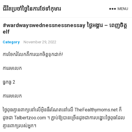
ជីវិតប្រចាំថ្ងៃនៃការថែទាំកុមារ
MENU
#wardwayswednessnessnessay ថ្ងៃអង្គារ – ពេញចិត្ត
elf
Category
November 29, 2022
ការចែករំលែកគឺការយកចិត្តទុកដាក់!
ការរមលេក
ធ្វកធូ 2
ការរមលេក
ថ្ងៃពុធគ្មានពាក្យនៅលើអ៊ិនធឺរណែតនៅលើ TheFealthymoms.net ក៏
ដូចជា Talbertzoo.com ។ ភ្ជាប់ឱ្យបានច្រើនដូចជាការបង្ហោះថ្ងៃពុធដែល
គ្មានពាក្យរបស់អ្នក។