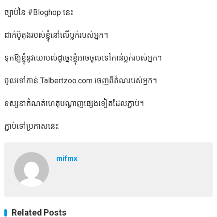
ច្បាប់នៃ #Bloghop នេះ
ដាក់ប៊ូតុងរបស់ខ្ញុំនៅលើប្លក់របស់អ្នក។
ទុកឱ្យខ្ញុំនូវយោបល់ដូច្នេះខ្ញុំអាចចូលទៅកាន់ប្លក់របស់អ្នក។
ចូលទៅកាន់ Talbertzoo.com ចេញពីតំណរបស់អ្នក។
ទស្សនាកំណត់ហេតុបណ្ដាញផ្សេងទៀតដែលភ្ជាប់។
ភ្ជាប់ទៅប្រកាសនេះ:
mifmx
Related Posts