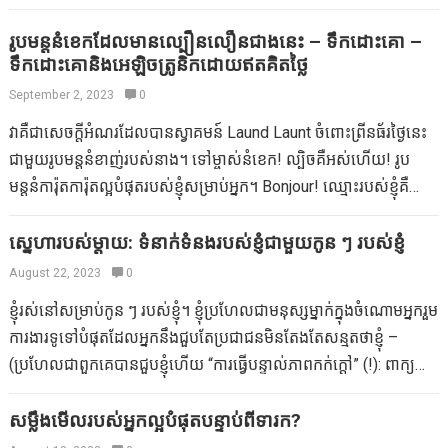
រូបមន្តនំខេកដែលមានល្បឿនលឿនជាងនេះ – ទឹកដោះគោ –
ទឹកដោះគោនិងអេឡិចត្រូនិកដោយឥតគិតថ្លៃ
September 2, 2023
0
វាគឺជាសេចក្តីអំណរដែលបានស្វាគមន៍ Laund Launt ចំពោះព្រីនធ័រថ្ងៃនេះ
ជាមួយរូបមន្តនំខាញ់របស់នាង។ ទៅម្ចាស់នំខេក! ល្បិចគឺអស់ហើយ! រូប
មន្តនំការ៉ុតការ៉ុតល្អបំផុតរបស់ខ្ញុំសម្រាប់អ្នក។ Bonjour! ឈ្មោះរបស់ខ្ញុំគឺ
LAUR ។ ខ្ញុំជាអ្នកបោកប្រាស់សូកូឡាអ្នកចាត់ការអ្នកជំនួយការ – វេនអ្នក
ជំនួយការ – វេបសាយ – វេន – វេន … .patissier អ្នកបង្កើតអ្នកបង្កើតទេព
ស្នេហារបស់ម្តាយ: ទំនាក់ទំនងរបស់ខ្ញុំជាមួយកូន ៗ របស់ខ្ញុំ
អប្សរ pudding នៃទេពអប្សរ។ ជឿលើរូបសណ្ឋានទឡ្ហីងពួរដែលជាទីលំនៅថ្មី
August 22, 2023
0
ដ៏អស្ចារ្យដែលអ្នកអាចធ្វើឱ្យការចង់បាននំរបស់អ្នកក្លាយជាការពិត។ វីកគីបាន
ខ្ញុំរស់នៅសម្រាប់កូន ៗ របស់ខ្ញុំ។ ខ្ញុំប្រហែលជាមនុស្សម្នាក់ក្នុងចំណោមអ្នករួម
ផ្តល់ឱ្យខ្ញុំនូវតំបន់មួយនៅលើប្លក់របស់នាងនៅថ្ងៃនេះ។ នេះជាឱកាសមួយ!
ការងារទូទៅបំផុតដែលអ្នកនឹងជួបតែប្រជាជនមិនតែងតែសន្មតថាខ្ញុំ –
ដូច្នេះខ្ញុំគិតថាខ្ញុំត្រូវតែចែករំលែកអ្វីដែលពិតជាពិសេសជាមួយអ្នក។ មែន
(ប្រហែលជាពួកគេបានជួបខ្ញុំហើយ “ការធ្វើបន្ទាល់ភាពកក់ក្តៅ” (!): ពាក្យ
ហើយវាមិនមានប្រភេទពិសេសជាងនេះទេ។…
ដែលបានផ្តល់ឱ្យ ខ្ញុំនៅក្នុងការចុះហត្ថលេខាសៀវភៅថ្មីមួយ) – ដូចជាការ
សន្មតថាសេចក្តីប្រាថ្នាគួរតែមកដោយចំណាយនៃរាល់សភាវគតិរបស់ម្តាយ។
សម្លឹងមើលរបស់អ្នកល្អបំផុតបន្ទាប់ពីទារក?
វាមិនដូច្នោះទេ។ ខ្ញុំមានមហិច្ឆិតាជាងមុនដែលខ្ញុំជាកូនច្បងព្រោះកូន ៗ ខ្ញុំ