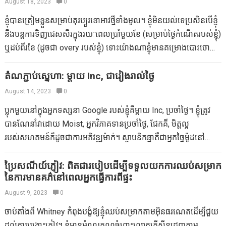
August 18, 2023
0
ឥឡូវជាកម្លាំងជំរុញនិងជាកម្លាំងជំរុញរបស់ខ្ញុំ។ វាក៏ក្លាយជារបស់ពួកគេដែរខ្ញុំ
ខ្ញុំបានត្រៀមខ្លួនសម្រាប់តុរប្យួរខោអាវថ្មីទាំងមូល។ ខ្ញុំមិនយល់ទេប្រសិនបើខ្ញុំ
ធ្វើការឆ្លាតជាងមុនមិនពិបាកទេដូច្នេះយើងទទួលបានពេលវេលាច្រើនតាម
នឹងបន្តការទិញជេសសឺរក្នុងរយៈពេលប្រាំមួយខែ (សម្រាប់ថ្ងៃកំណើតរបស់ខ្ញុំ)
ដែលអាចធ្វើទៅបានជាមួយគ្នា។ ពួកគេរក្សាខ្ញុំក្នុងការត្រួតពិនិត្យ។ នៅលើការ
ឬដប់ពីរខែ (ដូចជា overy របស់ខ្ញុំ) ទោះយ៉ាងណាខ្ញុំមានគម្រោងបោះចោល
ឆ្លុះបញ្ចាំងខ្ញុំតែងតែជាមាតា។ ខ្ញុំជាក្មេងដែលចូលចិត្តមើលថែរក្សាកូនដទៃ
ដូចមេអំបៅដូចមេអំបៅដូចមេអំបៅដែរ នៅពេលទារកទម្ងន់បានបាត់។
ទៀតមិនថាវាជាបងប្អូនបង្កើតរបស់បងប្អូនជីដូនមួយស្រីពោះឬកូន ៗ នៅ
មិនសមហេតុផល? ប្រហែល។ ខ្ញុំបានអង្គុយជាមួយលីហ្សាពីគេហទំព័រ
តំណភ្ជាប់ស្នេហា: ម្តាយ Inc, ជារៀងរាល់ថ្ងៃ
Craiche នៅឯថ្នាក់ហាត់ប្រាណម្តាយរបស់ខ្ញុំបានចូលរួមថ្ងៃសៅរ៍ជាច្រើន។ ខ្ញុំ
www.blahggy.com ដើម្បីនិយាយអំពីម៉ូដក៏ដូចជាការកែប្រែរាងកាយ
August 14, 2023
0
តែងតែធ្វើឱ្យមានទំនាស់ឆ្ពោះទៅរកកុមារហើយពួកគេមករកខ្ញុំ។ ខ្ញុំសរសេរ
បន្ទាប់ពីទារកសម្រាប់ Mommversation ម្តាយថ្មីនេះ។ បាទ / ចាសខ្ញុំកំពុង
អំពីវាឱ្យបានល្អបន្ថែមទៀតនៅក្នុងសៀវភៅរបស់ខ្ញុំ mumboss ប៉ុន្តែខ្ញុំមិន
ប្លុកមួយនៅក្នុងអ្នកទស្សនា Google របស់ខ្ញុំគឺម្តាយ Inc, ប្រចាំថ្ងៃ។ ខ្ញុំត្រូវ
ប្រើខ្សែក្រវ៉ាត់មួយ។ ចុះ​អ្នក​វិញ? តើសម្លៀកបំពាក់ដែលអ្នកចង់បាននៅ
ដែលបានជួបក្មេងដែលមិនចូលចិត្តខ្ញុំ (ហិកតា) ។…
បានណែនាំវាដោយ Moist, អ្នកវិភាគទានប្រចាំថ្ងៃ, ជែកគី, មិត្តល្អ
ពេលណាដែលអ្នកចង់មើលទៅអស្ចារ្យ? តើពួកគេខុសគ្នាជាងទារកមុនដែរឬ
របស់សហគមន៍ក៏ដូចជាការអភិវឌ្ឍម៉ាក់។ ស្ថាបនិកឆ្មាគឺជាអ្នកច្នៃម៉ូដនៅ
ទេ?
សាន់ហ្វ្រាន់ស៊ីស្កូ។ She introduced the blog as a location for her
as well as fellow developing mothers to catch a few…
ប្រៃសណីយ៍ភ្ញៀវ: ពិតជារបៀបដើម្បីទទួលយកការឈប់សម្រាក
នៃការមានគភ៌នៅពេលអ្នកធ្វើការពីផ្ទះ
August 9, 2023
0
ចាប់តាំងពី Whitney កំពុងបង្ខំឱ្យខ្ញុំឈប់សម្រាកតាមអ៊ិនធរណេតដើម្បីជួយ
ដល់ការបង្ហោះភ្ញៀវ។ ខ្ញុំមានអំណរគុណចំពោះលោកគ្រីស្ទីនដេញតាម