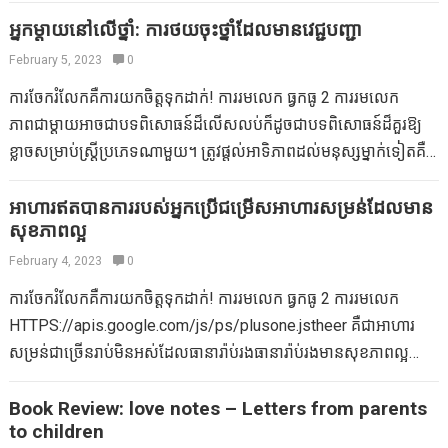
of wetness as well as…
យ៉ាងណាក៏ដោយភាពទាក់ទាញរបស់វាគឺថាគែមមើលទៅមិនអីទេនៅពេល
ស៊ីអេសអេសអេហ្វអេហ្វអេសអេហ្វអេសអេមអេមអេមអេមអេមអេមអេមអេម
អ្នកម្តាយនៅលើថ្នាំ: ការថយចុះថ្នាំដែលមានវេជ្ជបញ្ជា
ដែលពួកគេឆៅ។ ពួកគេគ្រាន់តែរមៀលឡើងក៏ដូចជាបាត់។ នៅពេលអ្នកទាញ
អេមអេសដែលអាចជួយជម្រុញមីក្រូហិរញ្ញវត្ថុដើម្បីធានាថាអ្នកអាចតស៊ូនឹង
February 5, 2023
0
ដោយប្រុងប្រយ័ត្ននៅលើក្រណាត់នោះគែមនឹងរមៀល។ នៅទីនេះគែម
បាក់តេរីដែលមិនធ្លាប់មានបានច្រើន។ ការជួយសង្គ្រោះគ្រួសារអ្នកធ្វើដំណើរ
ខាងលើត្រូវបានគេទាញមកបង្ហាញ។ ដោយសារតែវិធីសាស្រ្តមូលដ្ឋាននេះ
ការចែករំលែកគឺការយកចិត្តទុកដាក់! ការរមលេក ធ្វកធូ 2 ការរមលេក
តាមគ្រួសារមាននៅក្នុងប្រអប់មួយដែលមានកញ្ចប់ព័ត៌មានដែលងាយស្រួល
ដើម្បីធ្វើឱ្យក្រម៉ាបង្កប់ន័យថា “ផ្នែកខាងខុស” នៃសម្ភារៈនឹងអាចមើលឃើញ
ភាពជាម្តាយអាចជាបទពិសោធន៍ដ៏លើសលប់ក៏ដូចជាបទពិសោធន៍ដ៏គួរឱ្យ
ក្នុងការធ្វើដំណើរសម្រាប់ការធ្វើដំណើរ។ អ្វីដែលអ្នកចង់បានដើម្បីធ្វើគឺ
ដំបូងខ្ញុំបានទិញក្រណាត់ពីរជាន់មួយដែលជឿថាវាគួរឱ្យស្រឡាញ់ដែលមាន
ខ្លាចសម្រាប់ស្ត្រីប្រភេទណាមួយ។ ត្រូវផ្តល់អាទិភាពដល់មនុស្សម្នាក់ទៀតគឺ
លាយវាទៅក្នុងអាហារឬភេសជ្ជៈត្រជាក់ឬយកដោយផ្ទាល់ពីកញ្ចប់ដើម្បីគាំទ្រ
ឆ្នូតនៅម្ខាងក៏ដូចជាចំណុចនៅម្ខាងទៀត ។ នៅទីបំផុតខ្ញុំបានជ្រើសរើសថា
ពិតជាការកែប្រែក្នុងល្បឿនមួយជីវិតដែលរួមបញ្ចូលទាំងការឡើងថ្លៃក៏ដូចជា
ឱ្យមានតុល្យភាពរវាងរុក្ខជាតិ។ ការធូរស្បើយរបស់អ្នកធ្វើដំណើរតាមបែប
សម្ភារៈនេះនឹងក្រាស់ណាស់ប្រសិនបើប្រើទ្វេដងនៅជុំវិញករបស់មនុស្សម្នាក់។
ការធ្លាក់ចុះ។ បានផ្តល់ថាអ្នកម្តាយនៅជុំវិញពិភពលោកដោះស្រាយជាទូទៅ
អាហារឥតបានការរបស់អ្នកប្រើជម្រើសអាហារសម្រន់ដែលមាន
គ្រួសារត្រូវបានរចនាឡើងសម្រាប់តែមនុស្សពេញវ័យប៉ុណ្ណោះ។ ប្រសិនបើកូន
ខ្ញុំបានទៅដោយមានទំងន់ស្រាលខ្លាំងណាស់ទោះបីជាលំនាំត្រូវបាន
សុខភាពល្អ
ជាមួយអ្នកដែលជៀសមិនរួចបានឃើញគ្រូពេទ្យក្នុងការទិញដើម្បីរកឱ្យឃើញ
របស់អ្នកកំពុងដោះស្រាយបញ្ហារំលាយអាហារពេលធ្វើដំណើរខ្ញុំស្នើឱ្យអ្នក
បោះពុម្ពតែនៅម្ខាងក៏ដោយមើលទៅមិនអីទេប្រសិនបើអ្នកឃើញផ្នែកខាង
យន្តការដោះស្រាយសម្រាប់ភាពតានតឹង។ ប៉ុន្មានថ្ងៃនេះថ្នាំគ្រាប់ដែល
February 4, 2023
0
សាកល្បងសមតុល្យគ្រួសារ JRAJ…
ក្រោយពីរបីដែលក្នុងស្ថានភាពនេះគឺពណ៌ស។ ជម្រើសដ៏ឈ្លាសវៃមួយទៀតគឺ
បានចែងបានបញ្ចប់ជាប្រភេទធម្មតានៃការលួងលោមនៃការលួងលោម
ការចែករំលែកគឺការយកចិត្តទុកដាក់! ការរមលេក ធ្វកធូ 2 ការរមលេក
ឆ្នូតដែលវានឹងដូចគ្នានៅសងខាងឬពណ៌រឹងដែលអាចមានភាពបត់បែនជា
សម្រាប់ម្តាយជាច្រើនដែលបានពឹងផ្អែកយ៉ាងខ្លាំងទៅលើពួកគេដើម្បីទទួល
HTTPS://apis.google.com/js/ps/plusone.jstheer គឺជាអាហារ
ច្រើនជាគ្រឿងបន្លាស់ម៉ូដ។ ផ្នែកដ៏រីករាយនៃការងារនេះគឺការជ្រើសរើសក្រ
បានពេលវេលាដ៏លំបាក។ ទោះជាយ៉ាងណាក៏ដោយភាពអាស្រ័យលើវត្ថុទាំង
សម្រន់ជាច្រើនរាប់មិនអស់ដែលធានារ៉ាប់រងធានារ៉ាប់រងមានសុខភាពល្អ
ណាត់។ ចាប់តាំងពីសម្ភារៈមាននៅទីធ្លាដែលជាធម្មតា 56 “ធំទូលាយនៅលើ
នេះបានបង្កើតឱ្យមានការរីករាលដាលដែលទាក់ទងនឹងការទទួលបានពន្លឺក្នុង
ក្នុងហាងលក់គ្រឿងទេស។ ស្លាកម្ហូបអាហារដូចជាខ្លាញ់ដែលមានជាតិខ្លាញ់
រមៀលអ្នកគ្រាន់តែតម្រូវឱ្យមានសម្រាប់ទីធ្លា។…
ការទិញដើម្បីរកវិធីសាស្រ្តដែលមានសុខភាពល្អសម្រាប់អ្នកម្តាយដើម្បី
ទាបរបបអាហារដែលគ្មានជាតិខ្លាញ់ដោយគ្មានជាតិស្ករក៏ដូចជាគ្មានជាតិស្ករ
Book Review: love notes – Letters from parents
ទប់ទល់នឹងភាពតានតឹងនៃជីវិតប្រចាំថ្ងៃ។ ម្តាយជាទូទៅមានជម្ងឺឈឺចាប់រ៉ាំរ៉ៃ
to children
កំពុងបំភាន់។ ផលិតផលជាច្រើនក៏មានសារធាតុគីមីក៏ដូចជាសារធាតុបន្ថែម