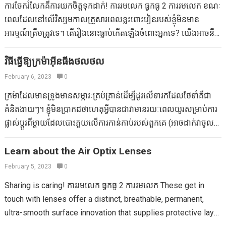
ការចែករំលែកគឺការយកចិត្តទុកដាក់! ការរមលេក ធ្វកធូ 2 ការរមលេក ខណៈ
នៅពេលស្បូនត្រូវបានរំញោចមុនពេលមានផ្ទៃពោះដែលអាចមានឥទ្ធិពល
អនុញ្ញាតឱ្យអ្នកដំណើរការលឿននិងឆ្ងាយ។ អ្នកត្រូវបើកជ្រុងដោយលើកផ្នែក
ពេលដែលនៅលើវិស្សមកាលគ្រួសារពេលខ្លះពោះវៀនរបស់ខ្ញុំមិនមាន
បំផ្លិចបំផ្លាញ។ ប៉ុន្តែចុះយ៉ាងណាចំពោះការបរិភោគឬការលេបត្រុនដែលមាន
ខាងមុខ។ យើងមានអ្នកគាំទ្រយ៉ាងច្រើននៃរឿងនេះសម្រាប់ទាំងការរត់ហាត់
អារម្មណ៍ត្រឹមត្រូវទេ។ តើរឿងនោះធ្លាប់កើតឡើងចំពោះអ្នកទេ? យើងអាចនឹង
រាងជាមណ្ឌ័រក្នុងទម្រង់ធម្មជាតិរបស់វា? ចម្អិនអាហារជាមួយរមៀតធ្វើជា
ប្រាណនិងការងារដែលកំពុងដំណើរការនៅខាងក្រៅ។ Alec បានប្រើដើម្បី
ធ្វើដំណើរតាមផ្លូវក្នុងគ្រួសារក៏ដូចជាខ្ញុំមានអារម្មណ៍ថាមានសម្ពាធក៏ដូចជា
គ្រឿងទេសឬថែមទាំងទំពារចំនួនតិចតួចប៉ុណ្ណោះវាអាចជាមធ្យោបាយដ៏
ដំណើរការ Holden ទៅឱ្យ Nanny របស់គាត់ចែករំលែកនៅទូទាំងថ្ងៃ
ការឈឺចាប់ដូចខ្ញុំត្រូវទៅលេខ 2 ទោះយ៉ាងណានៅពេលដែលយើងទៅដល់
វិធីធ្វើឱ្យក្រម៉ាអ៊ីនធីងថលថល
អស្ចារ្យមួយដើម្បីទទួលបានគ្រោះថ្នាក់នៃថ្នាំបំប៉នរមៀត។ នៅពេលដែល
Toddler ពាក្យសំដីរបស់គាត់។…
កន្លែងនៅសល់គ្មានអ្វីដែលនៅសល់គ្មានអ្វីកើតឡើងទេ។ ឬយើងនៅ
បានយកដោយធម្មជាតិរួមជាមួយអាហាររមៀតអាចជួយគាំទ្រដល់សុខភាព
February 6, 2023
0
សណ្ឋាគាររបស់យើងបន្ទាប់ពីញ៉ាំជុនក៏ដូចជាម្ហូបរហ័សក៏ដូចជាខ្ញុំក៏ដូចជាខ្ញុំ
និងភាពធន់បានល្អ។ ទាក់ទង 6 មូលហេតុដែលអ្នកត្រូវការបូមធូលីឱ្យ
ក្រម៉ាដែលមានទ្រូងមានសម្ភារៈគ្រប់គ្រាន់ដើម្បីដូរលើទារកដែលថែទាំគឺជា
នៅខាងក្រៅបន្ទប់ទឹកផងដែរ។ ខ្ញុំប្រាកដថាអ្នកក៏ធ្លាប់មានបទពិសោធន៍នេះ
បានទៀងទាត់…
គំនិតងាយៗ។ ខ្ញុំមិនប្រាកដថាហេតុអ្វីបានជាវាមានរយៈពេលយូរសម្រាប់ការ
ដែរ។ នៅពេលអ្នកកែប្រែកាលវិភាគរបស់អ្នកការធ្វើដំណើរឬបរិភោគអាហារ
ផ្លាស់ប្តូរពីម្តាយដែលបោះភួយលើការកាន់កាប់របស់ពួកគេ (អាចដាក់វាចូល
ប្រភេទផ្សេងៗគ្នាសាកសពត្រូវបានណែនាំអំពីអ្វីដែលបរទេស។ នេះជាញឹក
ទៅក្នុងខ្សែដៃដូច្នេះវាមិនរអិលទេ) ដើម្បីកុំឱ្យមានស្នាមខ្ពង់រាបដែលមិនមាន
ញាប់ដោយសារតែបាក់តេរីបរទេសដែលមានលក្ខណៈធម្មតាក្នុងការផ្គត់ផ្គង់
រដូវស្លឹកឈើជ្រុះដែលមិនមានរដូវស្លឹកឈើជ្រុះ។ បិទចាប់តាំងពីវានៅជុំវិញក
Learn about the Air Optix Lenses
ទឹកឬបរិយាកាស (អ្នកស្រុកត្រូវបានប្រើប្រាស់វាទោះយ៉ាងណាវាអាចបង្កការ
របស់អ្នក។ នេះជារបៀបធ្វើឱ្យក្រម៉ាភាពមិនចេះនិយាយទ្វេដងដែលជាគម្រប
February 5, 2023
0
បំផ្លិចបំផ្លាញលើពួកយើងដែលមិនមែនជាកន្លែងថ្មីជាពិសេសនៅពេលអ្នកធ្វើ
ថែទាំ។ អ្នកនឹងត្រូវការ 1 ម៉ូដនៃក្រណាត់ប៉ាក់ កន្រ្ដៃ កាសែតវាស់ ម៉ាស៊ីនចង
ដំណើរទៅបរទេស។ ប្រព័ន្ធ Forma ដែលមានសុខភាពល្អដែលមានសុខភាព
Sharing is caring! ការរមលេក ធ្វកធូ 2 ការរមលេក These get in
ខ្សែ ខ្សែស្រឡាយដែលត្រូវគ្នា ជ្រើសរើសក្រណាត់ល្អបំផុត នៅពេលអ្នកចូល
ល្អអាចជួយប្រយុទ្ធប្រឆាំងនឹង “មិនរាក់ទាក់” ដូច្នេះអ្នកមិនមានបទពិសោធន៍
touch with lenses offer a distinct, breathable, permanent,
ទៅកាន់ហាងលក់សម្ភារៈអ្វីដែលអ្នកកំពុងស្វែងរកគឺប៉ាក់មួយ។ សម្ភារៈប៉ាក់គឺ
ដែលមិនចាំបាច់ទេ។ ការគាំទ្ររបស់អ្នកទេសចររុក្ខជាតិដែលបានធ្វើឱ្យប្រសើរ
ultra-smooth surface innovation that supplies protective layer
លាតសន្ធឹងដូចជាអាវយឺតក៏ដូចជាពិបាកក្នុងការដេរយ៉ាងខ្លាំងទោះជា
ឡើងនូវ CFU ចំនួន 20,4 ពាន់លាន