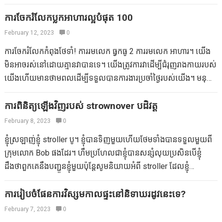
ទាំងអស់បាននិយាយនិងធ្វើរួចវាក៏ជាដំណាក់កាលមួយដែលរំពឹងថាម្តាយ
ច្រើនទៀត។ ខ្ញុំបានរកឃើញថាវាមានប្រយោជន៍ជាងក្នុងការបញ្ចូលកាល
ត្រូវតែប្រុងប្រយ័ត្នជាពិសេសចំពោះអ្វីដែលពួកគេញ៉ាំនិងផឹក។ ក្នុងអំឡុងពេល
ការចែករំលែកប្លុកអាហារល្អបំផុត 100
បរិច្ឆេទទៅ Siri ដោយផ្ទាល់មាត់។ ខ្ញុំនិយាយថា “រំ me…
នេះស្ត្រីត្រូវបានលើកទឹកចិត្តឱ្យមានការលើកទឹកចិត្តប្រឆាំងនឹងការប្រើថ្នាំខ្លាំង,
February 12, 2023
0
ជំរុញសារធាតុអាហារអាឡែរហ្សី។ ទោះយ៉ាងណាទោះយ៉ាងណារមៀតអាចជា
ការចែករំលែកកំពុងថែទាំ! ការរមលេក ធ្វកធូ 2 ការរមលេក អាហារ។ យើង
ការបន្ថែមដ៏ល្អសម្រាប់របបអាហាររបស់ម្តាយមានផ្ទៃពោះ។ នៅលើឌីឌីយ៉េធី
មិនអាចរស់នៅដោយគ្មានវាបានទេ។ យើងត្រូវការវាដើម្បីជំរុញរាងកាយរបស់
ស៊ីធីវាពិភាក្សាអំពីអត្ថប្រយោជន៍សុខភាពរបស់រមៀត។ តោះមើលរបៀបប្រើ
យើងហើយមានថាមពលដើម្បីទទួលបានការងារប្រចាំថ្ងៃរបស់យើង។ មនុស្ស
រមៀតមានសុវត្ថិភាពក្នុងពេលមានផ្ទៃពោះ។ 1 # សួរអ្នកជំនាញរោគស្ត្រីរបស់
ខ្លះគិតអំពីអាហារពេញមួយថ្ងៃ។ គ្រប់ប្រទេសទាំងអស់មានមុខម្ហូបពិសេស
អ្នក មូលហេតុដែលស្ត្រីមានផ្ទៃពោះត្រូវបានគេណែនាំឱ្យយកថ្នាំបំប៉នឱសថឬ
ផ្ទាល់ខ្លួនវិធីរៀបចំម្ហូបផ្សេងៗនិងមុខម្ហូបដែលចូលចិត្ត។ ពួកយើងខ្លះធ្វើ
ការពិនិត្យឡើងវិញរបស់ strownover បដិវត្ត
ប្រើប្រាស់ថែទាំខ្លះពីព្រោះមិនមានការស្រាវជ្រាវតិចតួចទេក្នុងការមិនមានការ
តាមរបបអាហារពិសេសខណៈដែលអ្នកផ្សេងទៀតអាចញ៉ាំអ្វីដែលរសជាតិ
February 8, 2023
0
ស្រាវជ្រាវលើសារធាតុទាំងនេះមិនដូចថ្នាំនិងថ្នាំដែលមានវេជ្ជបញ្ជាជាក់លាក់
របស់ពួកគេចង់បាន។ អាហារបំប៉នអាហារពេញចិត្តហើយអាចធ្វើឱ្យយើងមាន
ទេ។ ខណៈពេលដែលរោគស្ត្រីរបស់អ្នកអាចលើកទឹកចិត្តអ្នកកុំយកថ្នាំគ្រាប់
ខ្ញុំស្រឡាញ់ខ្ញុំ stroller បូ។ ខ្ញុំបានទិញមួយហើយថែមទាំងបានទទួលមួយពី
អារម្មណ៍ធូរស្រាល។ អ្នកសរសេរប្លុកច្នៃប្រឌិតសិល្បៈនិងការបំផុសគំនិតទាំង
រុក្ខជាតិមិនមានការណែនាំច្បាស់លាស់អំពីការប្រើប្រាស់រមៀត។ បាន
ក្រុមលោក Bob ផងដែរ។ ហឹមប្រហែលជាខ្ញុំបានសន្សំលុយប្រសិនបើខ្ញុំ
នេះចែករំលែកក្តីស្រឡាញ់របស់ពួកគេចំពោះអាហារ។ សូមពិនិត្យមើលបញ្ជី
ផ្តល់ឱ្យថាវាមានលក្ខណៈសម្បត្តិជាច្រើនដែលមានច្រើនដូច្នេះអ្នកអាច
ដឹងថាពួកគេនឹងបញ្ជូនខ្ញុំមួយប៉ុន្តែសូមនិយាយអំពី stroller ដែលខ្ញុំ
ប្លុកអាហារ 100 របស់យើង។ ប្លុកអាហារល្អបំផុត 100 គិតនៅខាងក្រៅឆ្នាំង
ពិចារណាបានបន្តិចបន្ទាប់ពីទទួលបានការបោសសំអាតបន្តិចបន្តួចពីគ្រូពេទ្យ
ស្រឡាញ់។ ប្តីប្រពន្ធខ្ញុំនិងខ្ញុំ – ភាគច្រើនគាត់បាននិងកំពុងបើកបរ
របបអាហារម្ហូបអាហារជ្រៅ ជីជីបរិភោគតារាល្បី ៗ គ្រឿងទេសឡើងលើជីវិត
របស់អ្នកដើម្បីសុខភាពនិងការតស៊ូរបស់ក្រុមហ៊ុន។ 2 # ញ៉ាំរមៀតធម្មជាតិ
Stobging រត់អស់រយៈពេលជាង 6 ឆ្នាំប៉ុន្តែមួយខែកន្លងមកនេះគឺជាការធ្វើ
ការរៀបចំផែនការវិស្សមកាលផ្ទះនៅនិទាឃរដូវនេះទេ?
របស់អ្នក ផ្ទះបាយ Bewitchin ញ៉ាំអាហារបក្សី ចាប់យកចានមួយ បន្ទប់គេង
មានជំនឿមិនត្រឹមត្រូវមួយទាក់ទងនឹងការមានផ្ទៃពោះរបស់គ្រីមដែលថ្នាំ
តេស្តនៃបដិវត្តរបស់លោក Bob ជាមួយនឹងកង់វិលជំនួសកង់ត្រង់សម្រាប់ការ
February 7, 2023
0
ដ៏អស្ចារ្យ ផ្ទះបាយស្គមស្គាំង sprint…
គ្រាប់មើមទឹកអាចបណ្តាលឱ្យរលូតកូន។ ទ្រឹស្តីគឺថាការរលូតកូនកើតឡើង
រត់។ ហើយឥឡូវនេះខ្ញុំបានយល់ពីភាពខុសគ្នា។ កង់ត្រង់ដែលចាក់សោ