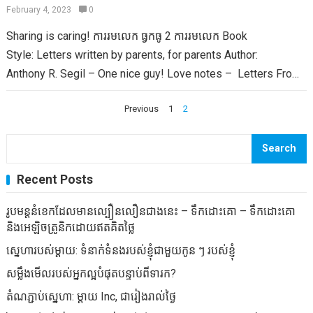
ដោយសារកង្វះដំណេកឬតាមលំនាំដើមនៃរបៀបរស់នៅដ៏មមាញឹកវង្វេង
ផ្សេងទៀតដែលមិនត្រឹមតែមិនមានសុខភាពល្អសម្រាប់អ្នកទោះជាយ៉ាងណា
February 4, 2023
0
របស់ពួកគេ។ ជម្ងឺដូចជាជំងឺរលាកសន្លាក់ឬការគេងមិនលក់គឺជាជំងឺធម្មតា
ការសិក្សាបានបង្ហាញថាសមាសធាតុសុខភាពនិងសុខភាពល្អដូចជាជំងឺ
Sharing is caring! ការរមលេក ធ្វកធូ 2 ការរមលេក Book
នៅជុំវិញពិភពលោកក៏ដូចជាហេតុផលដែលស្ត្រីទាំងនេះបានឃើញគ្រូពេទ្យ
ទឹកនោមផ្អែមផងដែរ។ ខ្ញុំការពារអាហារដែលវេចខ្ចប់ឱ្យបានច្រើនដូចខ្ញុំអាចធ្វើ
Style: Letters written by parents, for parents Author:
ក្នុងតម្រូវការជំនួយ។ ជាទូទៅស្ត្រីត្រូវបានគេចេញវេជ្ជបញ្ជាឱ្យភេសជ្ជៈចម្រុះនៃ
បានយ៉ាងខ្លាំងទោះយ៉ាងណាអ្នកខ្លះចង់ប្រៃឬអាហារសម្រន់ជាតិស្ករក៏ដូចជា
Anthony R. Segil – One nice guy! Love notes – Letters From
ថ្នាំដែលមានទំនោរខ្វះខាតយ៉ាងខ្លាំង។ ហេតុដូច្នេះហើយការផ្តល់ការ
ប្រហែលជាមិនមានពេលវេលាដើម្បីរៀបចំអាហារធម្មជាតិល្អ។ ប្រសិនបើអ្នក
parents To Children is a…
រីករាលដាលនៃការរីករាលដាលរបស់ម្តាយដែលរកឃើញខ្លួនឯងពឹងផ្អែកលើ
មិនអាចនៅលើអ៊ីនធឺណិតដោយគ្មានអាហារឥតបានការរបស់អ្នកតើអ្នកយល់
Posts
Previous
1
2
ថ្នាំទាំងនេះដើម្បីទទួលបានភាពមមាញឹកក៏ដូចជាតម្រូវការជីវិត។ យោងតាម
យ៉ាងដូចម្តេចប្រសិនបើសមាសធាតុកំពុងធ្វើឱ្យខូចដល់សុខភាពរបស់អ្នក?
navigation
វិទ្យាស្ថានជាតិស្តីពីការរំលោភបំពានខាងការប្រើថ្នាំបានប្រជាជនចំនួន 52
Andrea Donsky ក៏ដូចជា Randy Boyer Coforyers នៃ
Search
លាននាក់នៅសហរដ្ឋអាមេរិកបានប្រើប្រាស់ថ្នាំដែលមានវេជ្ជបញ្ជាចំពោះ
Naturallysavvy.com ការផ្គត់ផ្គង់ជម្រើសអាហារបំប៉នដែលកំពុងព្យាយាម
មុខងារមិនព្យាបាលនៅចំណុចណាមួយ។ មនុស្សជាច្រើននឹងសន្មតថាភាគ
ស្វែងរកជម្រើសអាហារសម្រន់ដែលមានសុខភាពល្អនៅក្នុងសៀវភៅរបស់
Recent Posts
ច្រើននៃភាគច្រើននៃភាគច្រើននេះនឹងមានការចូលរួមពីក្មេងជំទង់ក៏ដូចជា
ពួកគេដោយមិនមានអាហារឥតបានការរបស់អ្នក។ អាហារឥតបានការរបស់
និស្សិតមហាវិទ្យាល័យទោះយ៉ាងណាចំនួនម្តាយស្នាក់នៅផ្ទះដែលមានម៉ែត្រដ៏
រូបមន្តនំខេកដែលមានល្បឿនលឿនជាងនេះ – ទឹកដោះគោ – ទឹកដោះគោ
អ្នកគឺជាមគ្គុទេសក៍អនុសាសន៍ដ៏រស់រវើកដែលប្រៀបធៀបផលិតផលអាហារ
គួរឱ្យភ្ញាក់ផ្អើលនេះគឺគួរឱ្យភ្ញាក់ផ្អើលណាស់។ ស្ត្រីជាង 20 លាននាក់ដែល
និងអេឡិចត្រូនិកដោយឥតគិតថ្លៃ
ឥតបានការលេចធ្លោដូច្នេះអ្នកអាចរកឃើញភាពខុសគ្នារវាងសមាសធាតុ
មានអាយុលើសពី 25 ឆ្នាំបានប្រើប្រាស់ថ្នាំពេទ្យសម្រាប់មុខងារអចេតនានៅ
ស្នេហារបស់ម្តាយ: ទំនាក់ទំនងរបស់ខ្ញុំជាមួយកូន ៗ របស់ខ្ញុំ
ដែលមានគ្រោះថ្នាក់ក៏ដូចជាគ្រឿងផ្សំធម្មជាតិ។ អាហារសម្រន់នៅក្នុង
អាមេរិកឆ្នាំមុន។ ថ្នាំជាច្រើនដែលត្រូវបានប្រើប្រាស់រួមមាន vicodin, Xanax,
សៀវភៅត្រូវបានរៀបចំជាជំពូកប្រភេទនៃប្រភេទរួមគ្នាជាមួយនឹងរូបភាពភ្លឺក៏
សម្លឹងមើលរបស់អ្នកល្អបំផុតបន្ទាប់ពីទារក?
Ritalin និង Oxycontin ។…
ដូចជាអង្គហេតុបំប៉នរបស់ពួកគេក៏ដូចជាគ្រឿងផ្សំផងដែរ។ ប្រសិនបើអ្នក
តំណភ្ជាប់ស្នេហា: ម្តាយ Inc, ជារៀងរាល់ថ្ងៃ
តម្រូវឱ្យមានជំនួយក្នុងការធ្វើនាវាចរណ៍ដើរលេងកម្សាន្តនៅហាងលក់គ្រឿង