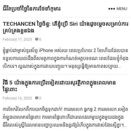
ជីវិតប្រចាំថ្ងៃនៃការថែទាំកុមារ
MENU
TECHANCEN ថ្ងៃច័ន្ទ: តើខ្ញុំប្រើ Siri យ៉ាងដូចម្តេចសម្រាប់ការ
គ្រប់គ្រងខ្លួនឯង
February 17, 2023
0
ខ្ញុំធ្លាប់ជាម្ចាស់ទូរស័ព្ទ iPhone អស់រយៈពេលប្រហែល 2 ខែហើយដែលបាន
ទទួលការយល់ដឹងពីសមត្ថភាពក្នុងការកំណត់អត្ថបទខណៈពេលដែលខ្ញុំកំពុង
បើកបរ។ ល្អណាស់ក្នុងការវាយបញ្ចូល។ មនុស្សធ្វើឱ្យមានភាពសប្បាយ
រីករាយគ្រប់ប្រភេទនៃ Siri ទោះយ៉ាងណាខ្ញុំជឿជាក់ថានាងពិតជាអស្ចារ្យ
ណាស់។ ខ្ញុំចង់ចែករំលែកសេណារីយ៉ូដែលមានអត្ថប្រយោជន៍តិចតួចផងដែរ
វិធី 5 យ៉ាងក្នុងការប្រើរមៀតដោយសុវត្ថិភាពក្នុងពេលមាន
ផ្ទៃពោះ
ក៏ដូចជាចង់ប្រសិនបើអ្នកចែករំលែករបស់អ្នក។ ពេលវេលាចេញ។ អ្នកមិនចាំ
បាច់ជឿពេលវេលាចេញជាឧបករណ៍បញ្ជាខ្លួនឯងទេ។ ខ្ញុំមិនប្រាកដថាខ្ញុំធ្វើ
February 16, 2023
0
យ៉ាងណាក៏ដោយទោះជាយ៉ាងណាក៏ដោយពេលខ្លះវាកើតឡើងដែលខ្ញុំ
ការចែករំលែកគឺការយកចិត្តទុកដាក់! ការរមលេក ធ្វកធូ 2 ការរមលេក រមៀត
បានហាមឃាត់ក្មេងម្នាក់របស់ក្មេងរបស់ខ្ញុំពីចន្លោះសម្រាប់ចំនួននាទីជាក់
អំឡុងពេលមានផ្ទៃពោះ ការមានផ្ទៃពោះគឺជាពេលវេលាមួយក្នុងមួយដងក្នុង
លាក់។ ដូច្នេះកុំឱ្យបាត់បង់ពេលវេលាខ្ញុំសូមបញ្ជាក់ប្រាប់ Siri “រំ remind កខ្ញុំ
ជីវិតរបស់ស្ត្រីដែលមានបញ្ហាប្រឈមនិងគួរឱ្យរំភើបក្នុងការវាស់វែងស្មើគ្នា។
ឱ្យទទួលបាន Scarlett អស់ពេលអស់រយៈពេល 4 នាទី។ 2. គួរឱ្យរំភើបជា